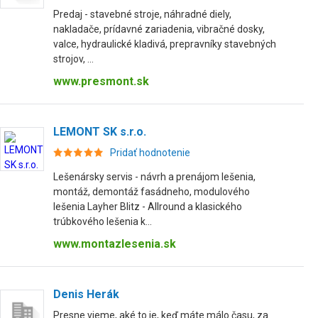
Predaj - stavebné stroje, náhradné diely,
nakladače, prídavné zariadenia, vibračné dosky,
valce, hydraulické kladivá, prepravníky stavebných
strojov, ...
www.presmont.sk
LEMONT SK s.r.o.
Pridať hodnotenie
Lešenársky servis - návrh a prenájom lešenia,
montáž, demontáž fasádneho, modulového
lešenia Layher Blitz - Allround a klasického
trúbkového lešenia k...
www.montazlesenia.sk
Denis Herák
Presne vieme, aké to je, keď máte málo času, za