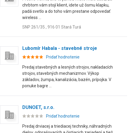
chrbtom vám stojí klient, idete už ôsmu klapku,
padá svetlo a do toho vám prestane odpovedať
wireless ...
SNP 261/35 , 916 01 Stará Turá
Lubomír Habala - stavebné stroje
Pridať hodnotenie
Predaj stavebných a lesných strojov, nakladacích
strojov, stavebných mechanizmov. Výkop
základov, žumpa, kanalizácia, bazén, prípojka. V
ponuke bagre ...
DUNOET, s.r.o.
Pridať hodnotenie
Predaj drviacej a triediacej techniky, náhradných
dielov, odprašovacích a čistiacich zariadení a tiež