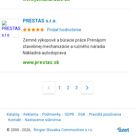
PRESTAS s.r.o.
Pridať hodnotenie
Zemné výkopové a búracie práce Prenájom
stavebnej mechanizácie a ručného náradia
Nákladná autodoprava
www.prestas.sk
1
2
3
Katalóg
|
Reklama
|
Podmienky
|
GDPR
|
DSA
|
Pravidlá používania
|
Kontakt
|
Nastavenie súkromia
© 2000 - 2026,
Ringier Slovakia Communities s.r.o.