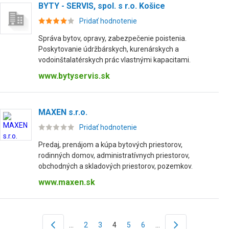
BYTY - SERVIS, spol. s r.o. Košice
Pridať hodnotenie
Správa bytov, opravy, zabezpečenie poistenia.
Poskytovanie údržbárskych, kurenárskych a
vodoinštalatérskych prác vlastnými kapacitami.
www.bytyservis.sk
MAXEN s.r.o.
Pridať hodnotenie
Predaj, prenájom a kúpa bytových priestorov,
rodinných domov, administratívnych priestorov,
obchodných a skladových priestorov, pozemkov.
www.maxen.sk
…
2
3
4
5
6
…