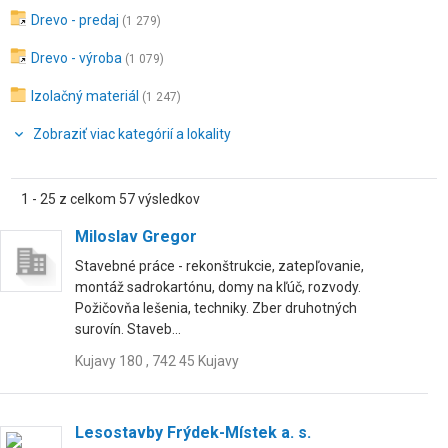
Drevo - predaj
(1 279)
Drevo - výroba
(1 079)
Izolačný materiál
(1 247)
Zobraziť viac kategórií a lokality
1 - 25 z celkom 57 výsledkov
Miloslav Gregor
Stavebné práce - rekonštrukcie, zatepľovanie,
montáž sadrokartónu, domy na kľúč, rozvody.
Požičovňa lešenia, techniky. Zber druhotných
surovín. Staveb...
Kujavy 180 , 742 45 Kujavy
Lesostavby Frýdek-Místek a. s.