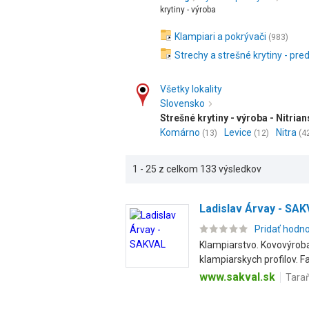
krytiny - výroba
Klampiari a pokrývači
(983)
Strechy a strešné krytiny - pred
Všetky lokality
Slovensko
Strešné krytiny - výroba - Nitrian
Komárno
Levice
Nitra
(13)
(12)
(4
1 - 25 z celkom 133 výsledkov
Ladislav Árvay - SA
Pridať hodn
Klampiarstvo. Kovovýroba
klampiarskych profilov. Fal
www.sakval.sk
Taraň