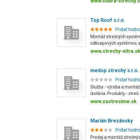
www.cobra-strechy.
Top Roof s.r.o.
Pridať hodn
Montáž strešných systémo
odkvapových systémov, s.
www.strechy-nitra.s
medop strechy s.r.o.
Pridať hodn
Služby - výroba a montáž 
izolácia. Produkty - streš..
www.zastresime.sk
Marián Brezánsky
Pridať hodn
Predaj a montáž strešnýc