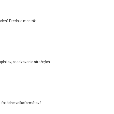
dení. Predaj a montáž
doplnkov, osadzovanie strešných
ny, fasádne veľkoformátové