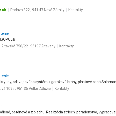
.sk
Radava 322 , 941 47 Nové Zámky
Kontakty
otenie
h ISOPOL®.
Žitavská 756/22 , 95197 Žitavany
Kontakty
otenie
j krytiny, odkvapového systému, garážové brány, plastové okná Salaman
ová 1095 , 951 35 Veľké Zálužie
Kontakty
.
 pálené, betónové a z plechu. Realizácia striech, poradenstvo, vypracov