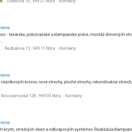
sk
Dubíková 16 , 949 01 Nitra
Kontakty
otenie
v - tesárske, pokrývačské a klampiarske práce, montáž drevených strop
..
k
Nedbalova 13 , 949 11 Nitra
Kontakty
otenie
väzníkových krovov, nové strechy, ploché strechy, rekonštrukcie striech
.
Novozámocká 128 , 949 05 Nitra
Kontakty
otenie
h krytín, strešných okien a odkvapových systémov. Realizácia klampiar