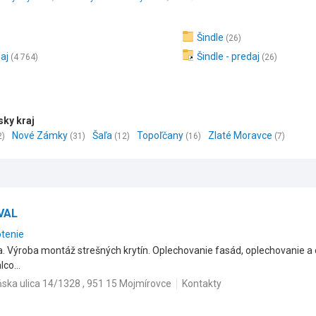
Šindle
(26)
aj
Šindle - predaj
(4 764)
(26)
sky kraj
Nové Zámky
Šaľa
Topoľčany
Zlaté Moravce
2)
(31)
(12)
(16)
(7)
KVAL
otenie
. Výroba montáž strešných krytín. Oplechovanie fasád, oplechovanie a
co...
ska ulica 14/1328 , 951 15 Mojmírovce
Kontakty