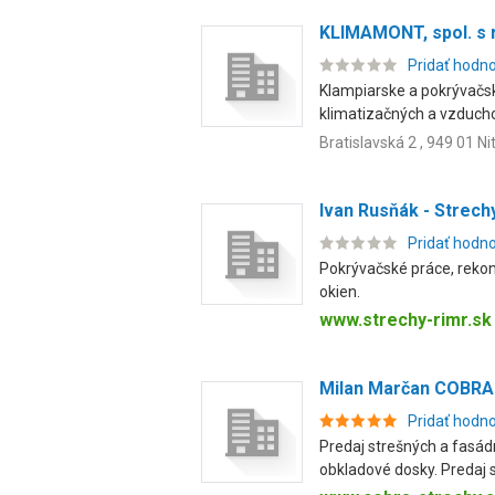
KLIMAMONT, spol. s r
Pridať hodn
Klampiarske a pokrývačs
klimatizačných a vzducho
Bratislavská 2 , 949 01 Ni
Ivan Rusňák - Strech
Pridať hodn
Pokrývačské práce, rekon
okien.
www.strechy-rimr.sk
Milan Marčan COBRA
Pridať hodn
Predaj strešných a fasád
obkladové dosky. Predaj st