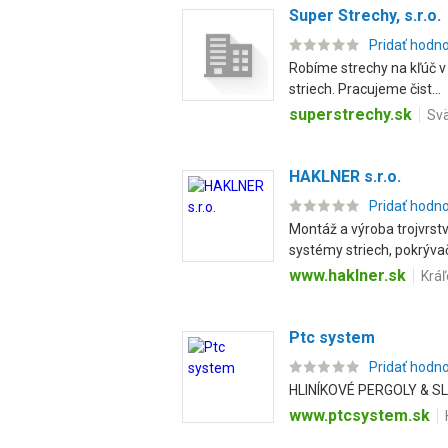
Super Strechy, s.r.o.
Pridať hodn
Robíme strechy na kľúč v 
striech. Pracujeme čist...
superstrechy.sk
Svä
HAKLNER s.r.o.
Pridať hodn
Montáž a výroba trojvrst
systémy striech, pokrývač
www.haklner.sk
Krá
Ptc system
Pridať hodn
HLINÍKOVÉ PERGOLY & SL
www.ptcsystem.sk