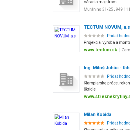
náradia majstrom.
Murániho 31/25 , 949 11 
TECTUM NOVUM, a.s
Pridať hodn
Projekcia, výroba a mont
www.tectum.sk
Zem
Ing. Miloš Juhás - ľa
Pridať hodn
Klampiarske práce, rekon
škridle.
www.stresnekrytiny.
Milan Kobida
Pridať hodn
Klampiarstvo, odkvap. sys