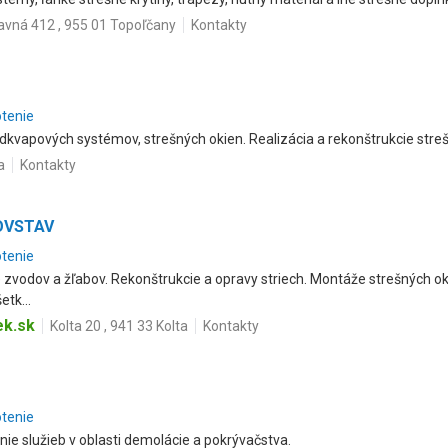
avná 412 , 955 01 Topoľčany
Kontakty
otenie
 odkvapových systémov, strešných okien. Realizácia a rekonštrukcie stre
a
Kontakty
ROVSTAV
otenie
 zvodov a žľabov. Rekonštrukcie a opravy striech. Montáže strešných ok
tk...
ek.sk
Kolta 20 , 941 33 Kolta
Kontakty
otenie
ie služieb v oblasti demolácie a pokrývačstva.