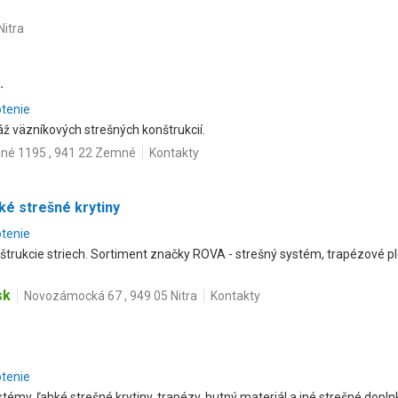
Nitra
.
otenie
áž väzníkových strešných konštrukcií.
né 1195 , 941 22 Zemné
Kontakty
hké strešné krytiny
otenie
štrukcie striech. Sortiment značky ROVA - strešný systém, trapézové p
sk
Novozámocká 67 , 949 05 Nitra
Kontakty
otenie
témy, ľahké strešné krytiny, trapézy, hutný materiál a iné strešné dopln