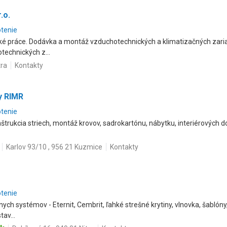
.o.
otenie
ké práce. Dodávka a montáž vzduchotechnických a klimatizačných zaria
technických z...
tra
Kontakty
y RIMR
otenie
štrukcia striech, montáž krovov, sadrokartónu, nábytku, interiérových 
Karlov 93/10 , 956 21 Kuzmice
Kontakty
otenie
nych systémov - Eternit, Cembrit, ľahké strešné krytiny, vlnovka, šabló
av...