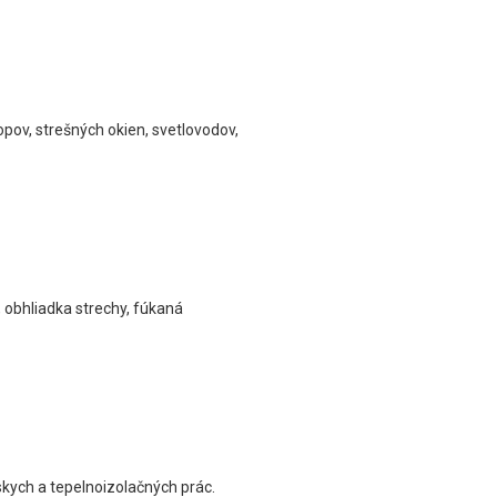
ov, strešných okien, svetlovodov,
, obhliadka strechy, fúkaná
skych a tepelnoizolačných prác.