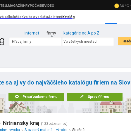
internet
firmy
kategórie od A po Z
te sa aj vy do najväčšieho katalógu firiem na Slo
Pridať zadarmo firmu
Upraviť firmu
- Nitriansky kraj
(133 záznamov)
niny - výroba
Stavebný materiál - výroba
Strešné