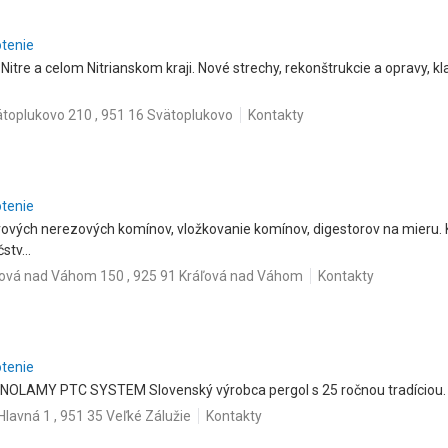
otenie
Nitre a celom Nitrianskom kraji. Nové strechy, rekonštrukcie a opravy, 
toplukovo 210 , 951 16 Svätoplukovo
Kontakty
otenie
vových nerezových komínov, vložkovanie komínov, digestorov na mieru.
stv...
ľová nad Váhom 150 , 925 91 Kráľová nad Váhom
Kontakty
otenie
NOLAMY PTC SYSTEM Slovenský výrobca pergol s 25 ročnou tradíciou.
Hlavná 1 , 951 35 Veľké Zálužie
Kontakty