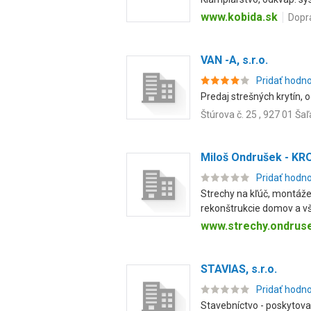
www.kobida.sk
Dopr
VAN -A, s.r.o.
Pridať hodn
Predaj strešných krytín,
Štúrova č. 25 , 927 01 Šaľ
Miloš Ondrušek - K
Pridať hodn
Strechy na kľúč, montáže
rekonštrukcie domov a vše
www.strechy.ondrus
STAVIAS, s.r.o.
Pridať hodn
Stavebníctvo - poskytovan