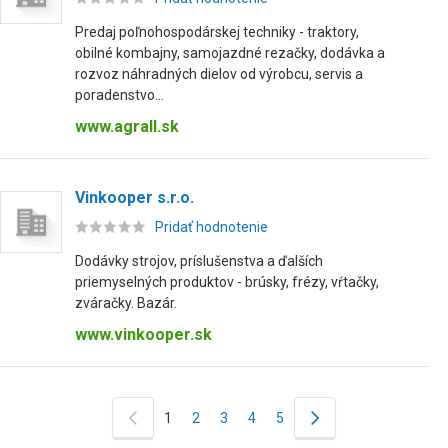
Predaj poľnohospodárskej techniky - traktory,
obilné kombajny, samojazdné rezačky, dodávka a
rozvoz náhradných dielov od výrobcu, servis a
poradenstvo...
www.agrall.sk
Vinkooper s.r.o.
Pridať hodnotenie
Dodávky strojov, príslušenstva a ďalších
priemyselných produktov - brúsky, frézy, vŕtačky,
zváračky. Bazár.
www.vinkooper.sk
1
2
3
4
5