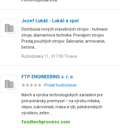
Poľnohospodárstva.
Jozef Lukáč - Lukáč a spol
Distribúcia nových stavebných strojov - hutniace
stroje, diamantová technika. Prenájom strojov.
Predaj použitých strojov. Šalovanie, armovanie,
betoná...
Ružindolská 11 , 917 00 Trnava
FTP ENGINEERING s. r. o.
Pridať hodnotenie
Návrh a výroba technologických zariadení pre
potravinársky priemysel – na výrobu mlieka,
olejov, cukroviniek, mäsa a rýb, pekárenských
výrobkov, zelen...
foodtechprocess.com