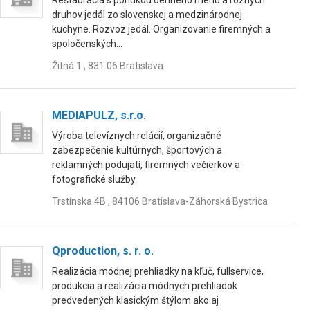
Reštaurácia s ponukou denného menu a rôznych
druhov jedál zo slovenskej a medzinárodnej
kuchyne. Rozvoz jedál. Organizovanie firemných a
spoločenských...
Žitná 1 , 831 06 Bratislava
MEDIAPULZ, s.r.o.
Výroba televíznych relácií, organizačné
zabezpečenie kultúrnych, športových a
reklamných podujatí, firemných večierkov a
fotografické služby.
Trstínska 4B , 84106 Bratislava-Záhorská Bystrica
Qproduction, s. r. o.
Realizácia módnej prehliadky na kľuč, fullservice,
produkcia a realizácia módnych prehliadok
predvedených klasickým štýlom ako aj