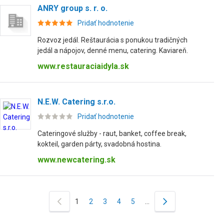
ANRY group s. r. o.
Pridať hodnotenie
Rozvoz jedál. Reštaurácia s ponukou tradičných
jedál a nápojov, denné menu, catering. Kaviareň.
www.restauraciaidyla.sk
N.E.W. Catering s.r.o.
Pridať hodnotenie
Cateringové služby - raut, banket, coffee break,
kokteil, garden párty, svadobná hostina.
www.newcatering.sk
1
2
3
4
5
…