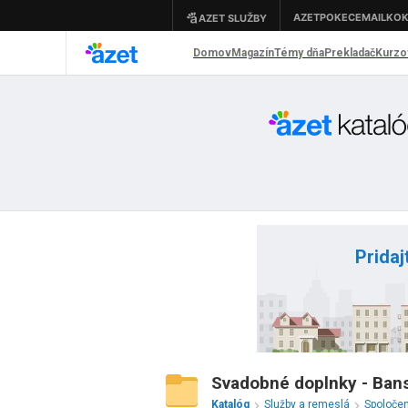
Pridaj
Svadobné doplnky - Bans
Katalóg
Služby a remeslá
Spoloče