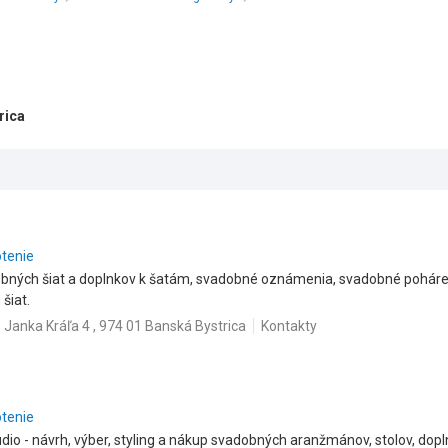
rica
otenie
obných šiat a doplnkov k šatám, svadobné oznámenia, svadobné poháre 
šiat.
Janka Kráľa 4 , 974 01 Banská Bystrica
Kontakty
otenie
dio - návrh, výber, styling a nákup svadobných aranžmánov, stolov, dopl