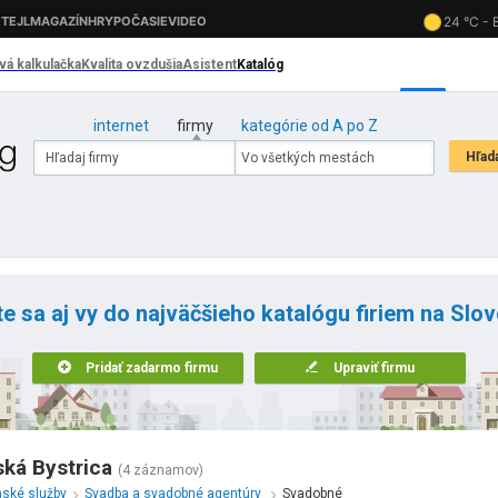
internet
firmy
kategórie od A po Z
te sa aj vy do najväčšieho katalógu firiem na Slo
Pridať zadarmo firmu
Upraviť firmu
ká Bystrica
(4 záznamov)
nské služby
Svadba a svadobné agentúry
Svadobné