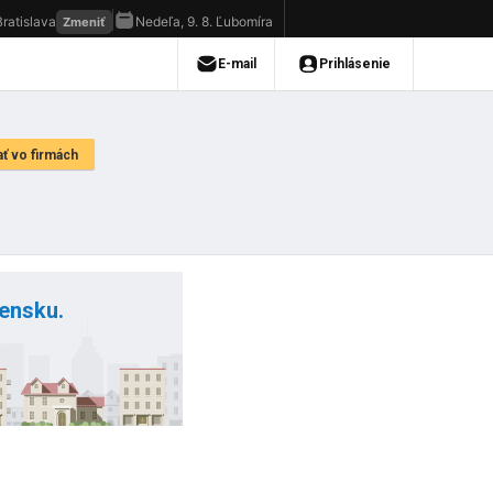
vensku.