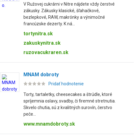
V Ružovej cukrárni v Nitre nájdete vždy čerstvé
zákusky. Zákusky klasické, šľahačkové,
bezlepkové, RAW, makrónky a výnimočné
francúzske dezerty. K ná...
tortynitra.sk
zakuskynitra.sk
ruzovacukraren.sk
MNAM dobroty
Pridať hodnotenie
Torty, tartaletky, cheesecakes a štrúdle, ktoré
spríjemnia oslavy, svadby, či firemné stretnutia.
Skvelo chutia, sú z kvalitných surovín, čerstvo
peče...
www.mnamdobroty.sk