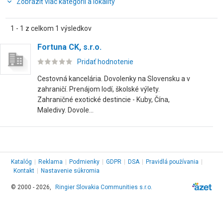
Zobraziť viac kategórií a lokality
1 - 1 z celkom 1 výsledkov
Fortuna CK, s.r.o.
Pridať hodnotenie
Cestovná kancelária. Dovolenky na Slovensku a v
zahraničí. Prenájom lodí, školské výlety.
Zahraničné exotické destincie - Kuby, Čína,
Maledivy. Dovole...
Katalóg
|
Reklama
|
Podmienky
|
GDPR
|
DSA
|
Pravidlá používania
|
Kontakt
|
Nastavenie súkromia
© 2000 - 2026,
Ringier Slovakia Communities s.r.o.