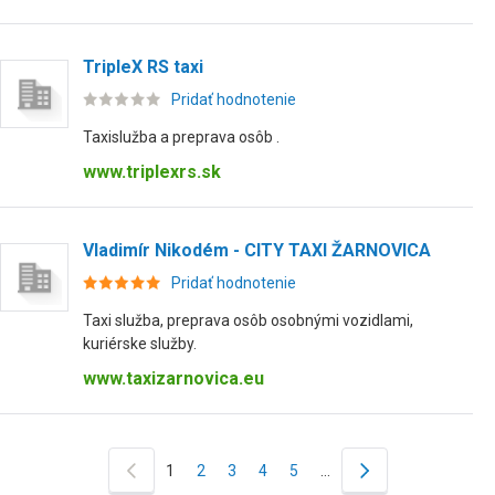
TripleX RS taxi
Pridať hodnotenie
Taxislužba a preprava osôb .
www.triplexrs.sk
Vladimír Nikodém - CITY TAXI ŽARNOVICA
Pridať hodnotenie
Taxi služba, preprava osôb osobnými vozidlami,
kuriérske služby.
www.taxizarnovica.eu
1
2
3
4
5
…