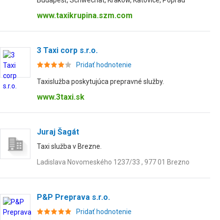
Budapešť, Schwechat, Krakow, Katovice, Poprad
www.taxikrupina.szm.com
3 Taxi corp s.r.o.
Pridať hodnotenie
Taxislužba poskytujúca prepravné služby.
www.3taxi.sk
Juraj Šagát
Taxi služba v Brezne.
Ladislava Novomeského 1237/33 , 977 01 Brezno
P&P Preprava s.r.o.
Pridať hodnotenie