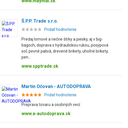
www.maymal.sk
Š.P.P. Trade s.r.o.
Pridať hodnotenie
Predaj lomové a riečne štrky a piesky, aj v big-
bagoch, doprava s hydraulickou rukou, posypová
soľ, pevné palivá, drevené brikety, uhoľné brikety,
pen...
www.spptrade.sk
Martin Očovan - AUTODOPRAVA
Pridať hodnotenie
Preprava tovaru a osobných vecí.
www.a-autodoprava.sk