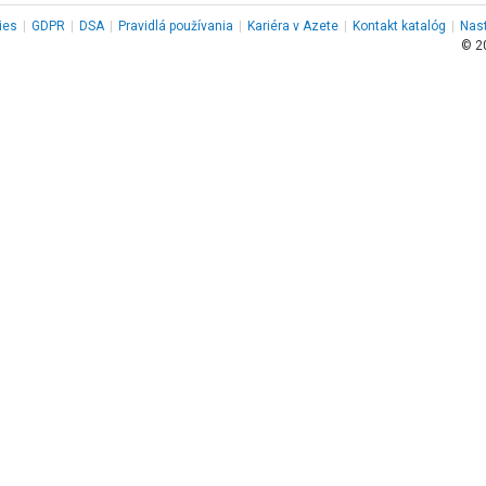
ies
|
GDPR
|
DSA
|
Pravidlá používania
|
Kariéra v Azete
|
Kontakt
katalóg
|
Nas
© 2