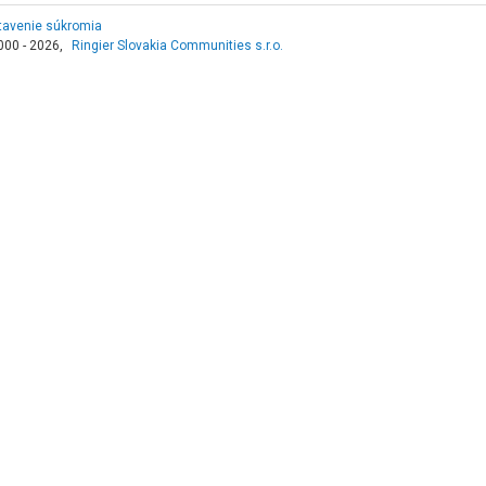
tavenie súkromia
000 - 2026,
Ringier Slovakia Communities s.r.o.