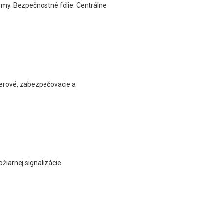
émy. Bezpečnostné fólie. Centrálne
merové, zabezpečovacie a
žiarnej signalizácie.