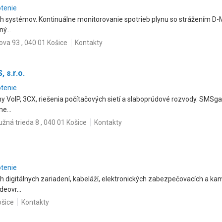
otenie
h systémov. Kontinuálne monitorovanie spotrieb plynu so strážením D-
ý...
ova 93 , 040 01 Košice
Kontakty
 s.r.o.
otenie
 VoIP, 3CX, riešenia počítačových sietí a slaboprúdové rozvody. SMSg
e...
užná trieda 8 , 040 01 Košice
Kontakty
otenie
 digitálnych zariadení, kabeláží, elektronických zabezpečovacích a 
eovr...
ošice
Kontakty