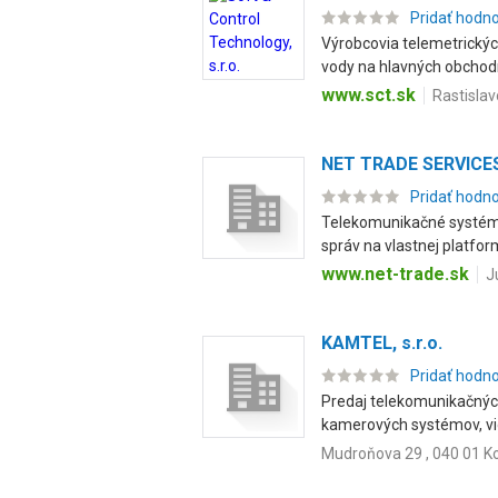
Pridať hodn
Výrobcovia telemetrickýc
vody na hlavných obchodn
www.sct.sk
Rastislav
NET TRADE SERVICES,
Pridať hodn
Telekomunikačné systémy
správ na vlastnej platform
www.net-trade.sk
J
KAMTEL, s.r.o.
Pridať hodn
Predaj telekomunikačných
kamerových systémov, vid
Mudroňova 29 , 040 01 K