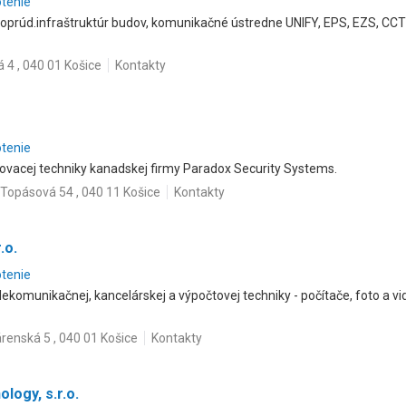
otenie
aboprúd.infraštruktúr budov, komunikačné ústredne UNIFY, EPS, EZS, CCT
4 , 040 01 Košice
Kontakty
otenie
ovacej techniky kanadskej firmy Paradox Security Systems.
Topásová 54 , 040 11 Košice
Kontakty
.o.
otenie
elekomunikačnej, kancelárskej a výpočtovej techniky - počítače, foto a vid
árenská 5 , 040 01 Košice
Kontakty
logy, s.r.o.