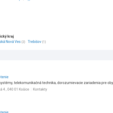
cký kraj
ská Nová Ves
Trebišov
(2)
(1)
otenie
ystémy, telekomunikačná technika, dorozumievacie zariadenia pre ob
á 4 , 040 01 Košice
Kontakty
otenie