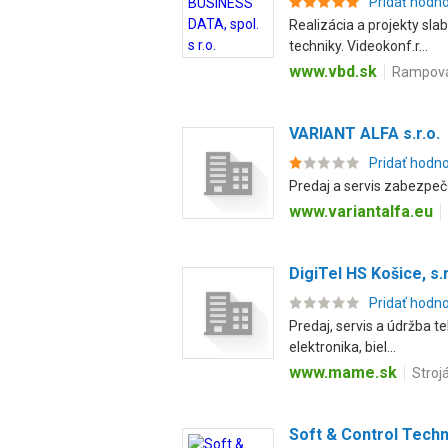
Pridať hodn
Realizácia a projekty sl
techniky. Videokonf.r...
www.vbd.sk
Rampová 
VARIANT ALFA s.r.o.
Pridať hodn
Predaj a servis zabezpeč
www.variantalfa.eu
DigiTel HS Košice, s.r
Pridať hodn
Predaj, servis a údržba t
elektronika, biel...
www.mame.sk
Stroj
Soft & Control Techno