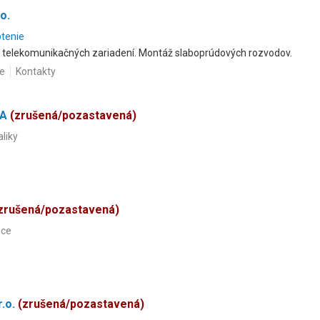
o.
otenie
 telekomunikačných zariadení. Montáž slaboprúdových rozvodov.
ce
Kontakty
CA
(zrušená/pozastavená)
aliky
zrušená/pozastavená)
ice
r.o.
(zrušená/pozastavená)