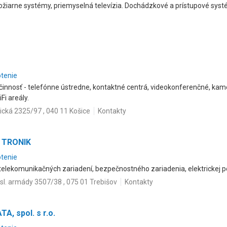
žiarne systémy, priemyselná televízia. Dochádzkové a prístupové syst
.
otenie
činnosť - telefónne ústredne, kontaktné centrá, videokonferenčné, ka
i areály.
ická 2325/97 , 040 11 Košice
Kontakty
A TRONIK
otenie
telekomunikačných zariadení, bezpečnostného zariadenia, elektrickej po
sl. armády 3507/38 , 075 01 Trebišov
Kontakty
, spol. s r.o.