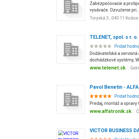
Zabezpečovacie a protipo
vysávače. Ozvučenie pri..
Toryská 3 , 040 11 Košice
TELENET, spol. s r. o.
Pridať hodn
Dodávateľská a servisná 
dochádzkové systémy, WiF
www.telenet.sk
Geln
Pavol Benetin - ALF
Pridať hodn
Predaj, montáž a opravy 
www.alfatronik.sk
Č
VICTOR BUSINESS DATA