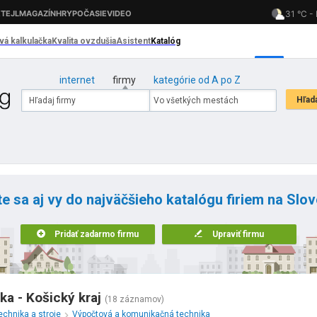
internet
firmy
kategórie od A po Z
te sa aj vy do najväčšieho katalógu firiem na Slo
Pridať zadarmo firmu
Upraviť firmu
a - Košický kraj
(18 záznamov)
echnika a stroje
Výpočtová a komunikačná technika