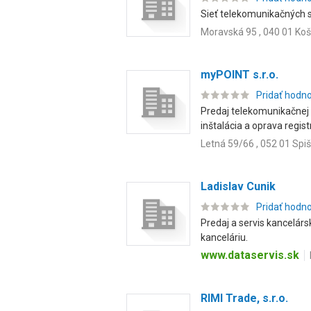
Sieť telekomunikačných st
Moravská 95 , 040 01 Koš
myPOINT s.r.o.
Pridať hodn
Predaj telekomunikačnej 
inštalácia a oprava registr.
Letná 59/66 , 052 01 Spi
Ladislav Cunik
Pridať hodn
Predaj a servis kancelárs
kanceláriu.
www.dataservis.sk
RIMI Trade, s.r.o.