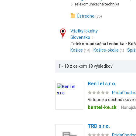
Telekomunikačná technika
Ústredne
(35)
Všetky lokality
Slovensko
Telekomunikačná technika - Koši
Košice
Košice-okolie
Spiš
(14)
(1)
1 - 18 z celkom 18 výsledkov
BenTel s.r.o.
Pridať hodn
Vstupné a dochádzkové s
bentel-ke.sk
Hanojsk
TRD s.r.o.
Pridať hodn