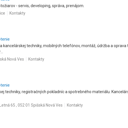
ožiarov - servis, developing, správa, prenájom.
ice
Kontakty
otenie
a kancelárskej techniky, mobilných telefónov, montáž, údržba a oprava
..
šská Nová Ves
Kontakty
otenie
kej techniky, registračných pokladníc a spotrebného materiálu. Kancelár
Letná 65 , 052 01 Spišská Nová Ves
Kontakty