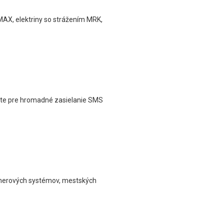
MAX, elektriny so strážením MRK,
ate pre hromadné zasielanie SMS
kamerových systémov, mestských