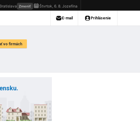
vensku.