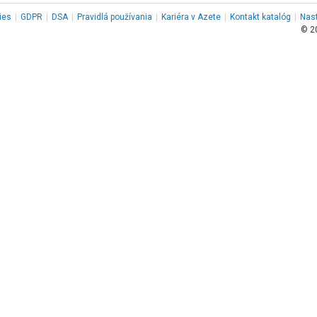
ies
|
GDPR
|
DSA
|
Pravidlá používania
|
Kariéra v Azete
|
Kontakt
katalóg
|
Nas
© 2