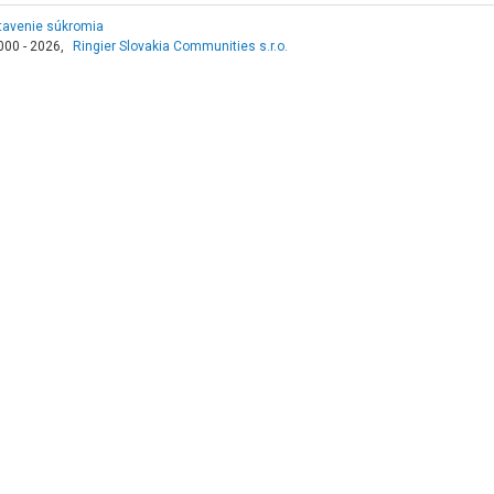
tavenie súkromia
000 - 2026,
Ringier Slovakia Communities s.r.o.