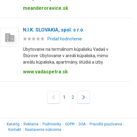
meanderoravice.sk
N.I.K. SLOVAKIA, spol. s r.o.
Pridať hodnotenie
Ubytovanie na termálnom kúpalisku Vadaš v
Štúrove. Ubytovanie v areáli kúpaliska, mimo
areálu kúpaliska, apartmány, štúdiá a izby.
www.vadaspetra.sk
1
2
Katalóg
|
Reklama
|
Podmienky
|
GDPR
|
DSA
|
Pravidlá používania
|
Kontakt
|
Nastavenie súkromia