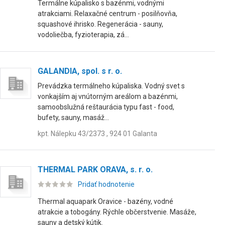
Termálne kúpalisko s bazénmi, vodnými
atrakciami. Relaxačné centrum - posilňovňa,
squashové ihrisko. Regenerácia - sauny,
vodoliečba, fyzioterapia, zá...
GALANDIA, spol. s r. o.
Prevádzka termálneho kúpaliska. Vodný svet s
vonkajším aj vnútorným areálom a bazénmi,
samoobslužná reštaurácia typu fast - food,
bufety, sauny, masáž...
kpt. Nálepku 43/2373 , 924 01 Galanta
THERMAL PARK ORAVA, s. r. o.
Pridať hodnotenie
Thermal aquapark Oravice - bazény, vodné
atrakcie a tobogány. Rýchle občerstvenie. Masáže,
sauny a detský kútik.