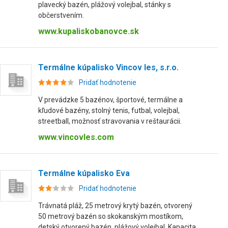
plavecký bazén, plážový volejbal, stánky s
občerstvením.
www.kupaliskobanovce.sk
Termálne kúpalisko Vincov les, s.r.o.
Pridať hodnotenie
V prevádzke 5 bazénov, športové, termálne a
kľudové bazény, stolný tenis, futbal, volejbal,
streetball, možnosť stravovania v reštaurácii.
www.vincovles.com
Termálne kúpalisko Eva
Pridať hodnotenie
Trávnatá pláž, 25 metrový krytý bazén, otvorený
50 metrový bazén so skokanským mostíkom,
detský otvorený bazén, plážový volejbal. Kapacita