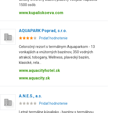
1500 osôb.
www.kupaliskoeva.com
AQUAPARK Poprad, s.r.o.
Pridať hodnotenie
Celoročný rezort s termálnym Aquaparkom - 13
vonkajších a vnútorných bazénov, 350 vodných
atrakcií, tobogany, Wellness, plavecký bazén,
klasické, rela...
www.aquacityhotel.sk
www.aquacity.sk
A.N.E.S., a.s.
Pridať hodnotenie
Letné termálne kúpalisko - bazény s termálnou