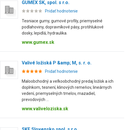
GUMEX SK, spol. s r.o.
Pridať hodnotenie
Tesniace gumy, gumové profily, priemyselné
podlahoviny, dopravníkové pásy, protihlukové
dosky, lepidlá, hydraulika.
www.gumex.sk
Valivé ložiská P &amp; M, s. r. o.
Pridať hodnotenie
Maloobchodný a veľkoobchodný predaj ložísk a ich
doplnkom, tesnení, klinových remeňov, lineárnych
vedení, priemyselných tmelov, mazadiel,
prevodových ...
www.valiveloziska.sk
SKF Slovensko spol. s r.o.