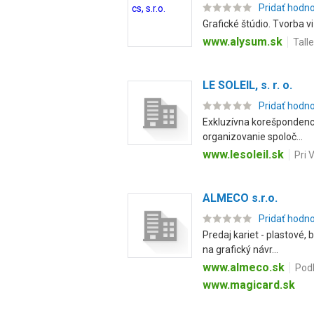
Pridať hodn
Grafické štúdio. Tvorba v
www.alysum.sk
Tall
LE SOLEIL, s. r. o.
Pridať hodn
Exkluzívna korešpondencia
organizovanie spoloč...
www.lesoleil.sk
Pri 
ALMECO s.r.o.
Pridať hodn
Predaj kariet - plastové, 
na grafický návr...
www.almeco.sk
Podh
www.magicard.sk