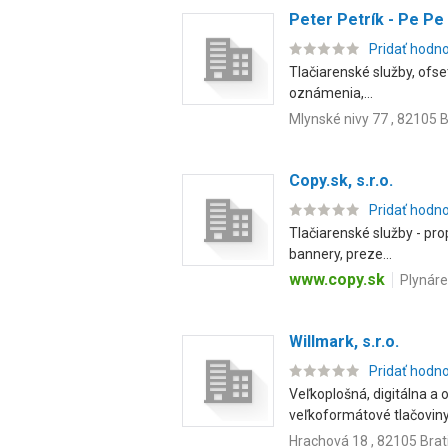
Peter Petrík - Pe Pe
Pridať hodn
Tlačiarenské služby, ofseto
oznámenia,...
Mlynské nivy 77 , 82105 B
Copy.sk, s.r.o.
Pridať hodn
Tlačiarenské služby - prop
bannery, preze...
www.copy.sk
Plynáre
Willmark, s.r.o.
Pridať hodn
Veľkoplošná, digitálna a 
veľkoformátové tlačoviny: 
Hrachová 18 , 82105 Brat