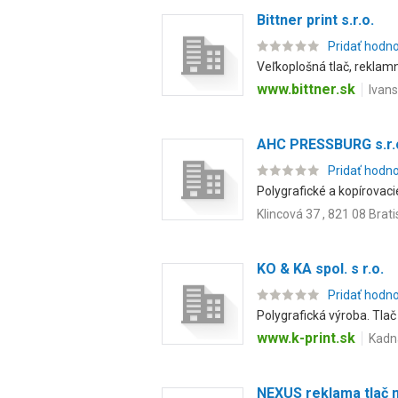
Bittner print s.r.o.
Pridať hodn
Veľkoplošná tlač, reklamn
www.bittner.sk
Ivans
AHC PRESSBURG s.r.
Pridať hodn
Polygrafické a kopírovaci
Klincová 37 , 821 08 Brati
KO & KA spol. s r.o.
Pridať hodn
Polygrafická výroba. Tlač 
www.k-print.sk
Kadná
NEXUS reklama tlač m