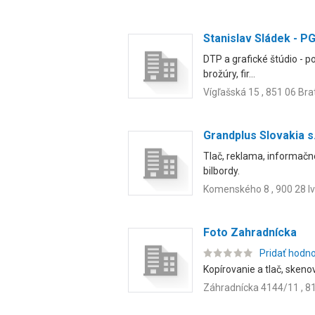
Stanislav Sládek - P
DTP a grafické štúdio - po
brožúry, fir...
Vígľašská 15 , 851 06 Bra
Grandplus Slovakia s.
Tlač, reklama, informačné
bilbordy.
Komenského 8 , 900 28 Iv
Foto Zahradnícka
Pridať hodn
Kopírovanie a tlač, skeno
Záhradnícka 4144/11 , 81