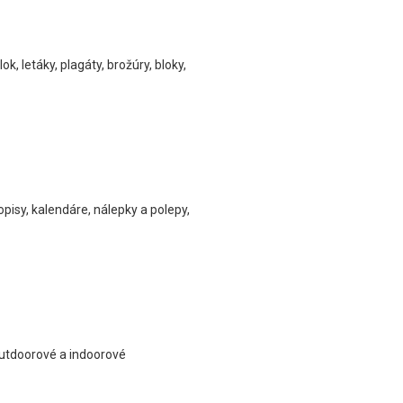
ok, letáky, plagáty, brožúry, bloky,
opisy, kalendáre, nálepky a polepy,
 Outdoorové a indoorové