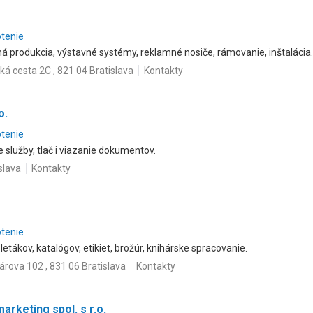
otenie
á produkcia, výstavné systémy, reklamné nosiče, rámovanie, inštalácia. L
ká cesta 2C , 821 04 Bratislava
Kontakty
o.
otenie
e služby, tlač i viazanie dokumentov.
slava
Kontakty
otenie
letákov, katalógov, etikiet, brožúr, knihárske spracovanie.
rova 102 , 831 06 Bratislava
Kontakty
arketing spol. s r.o.