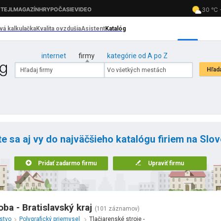
internet
firmy
kategórie od A po Z
te sa aj vy do najväčšieho katalógu firiem na Slo
Pridať zadarmo firmu
Upraviť firmu
oba - Bratislavský kraj
(101 záznamov)
rstvo
Polygrafický priemysel
Tlačiarenské stroje -