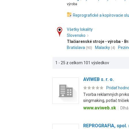
výroba
Reprografické a kopírovacie sl
Všetky lokality
Slovensko
Tlačiarenské stroje - výroba - Br
Bratislava
Malacky
Pezin
(90)
(4)
1 - 25 z celkom 101 výsledkov
AVIWEB s. r. o.
Pridať hodn
Tvorba reklamných prvkov
singmaking, potlač tričiek, 
www.aviweb.sk
Dlhá
REPROGRAFIA, spol. s