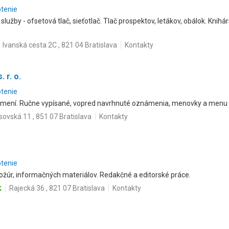
otenie
 služby - ofsetová tlač, sieťotlač. Tlač prospektov, letákov, obálok. Kni
Ivanská cesta 2C , 821 04 Bratislava
Kontakty
 r. o.
otenie
ení. Ručne vypísané, vopred navrhnuté oznámenia, menovky a menu k
sovská 11 , 851 07 Bratislava
Kontakty
otenie
brožúr, informačných materiálov. Redakčné a editorské práce.
k
Rajecká 36 , 821 07 Bratislava
Kontakty