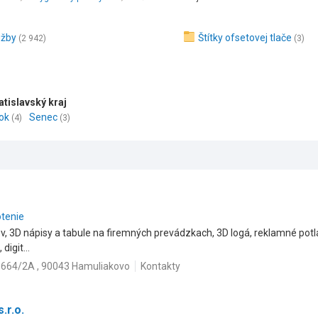
užby
Štítky ofsetovej tlače
(2 942)
(3)
atislavský kraj
ok
Senec
(4)
(3)
otenie
, 3D nápisy a tabule na firemných prevádzkach, 3D logá, reklamné potla
digit...
 664/2A , 90043 Hamuliakovo
Kontakty
.r.o.