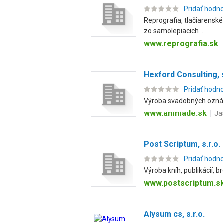
Pridať hodn
Reprografia, tlačiarenské
zo samolepiacich ...
www.reprografia.sk
Hexford Consulting, s.
Pridať hodn
Výroba svadobných oznám
www.ammade.sk
Ja
Post Scriptum, s.r.o.
Pridať hodn
Výroba kníh, publikácií, 
www.postscriptum.s
Alysum cs, s.r.o.