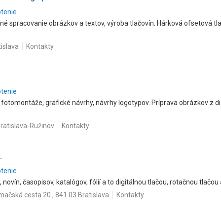
otenie
né spracovanie obrázkov a textov, výroba tlačovín. Hárková ofsetová tlač
islava
Kontakty
otenie
fotomontáže, grafické návrhy, návrhy logotypov. Príprava obrázkov z di
Bratislava-Ružinov
Kontakty
.
otenie
 novín, časopisov, katalógov, fólií a to digitálnou tlačou, rotačnou tlačou
mačská cesta 20 , 841 03 Bratislava
Kontakty