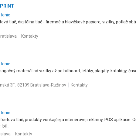
 PRINT
otenie
vá tlač, digitálna tlač - firemné a hlavičkové papiere, vizitky, potlač obál
ratislava
Kontakty
otenie
agačný materiál od vizitky až po billboard, letáky, plagáty, katalógy, čas
nská 3F , 82109 Bratislava-Ružinov
Kontakty
otenie
ofsetová tlač, produkty vonkajšej a interiérovej reklamy, POS aplikácie.
bil...
islava
Kontakty