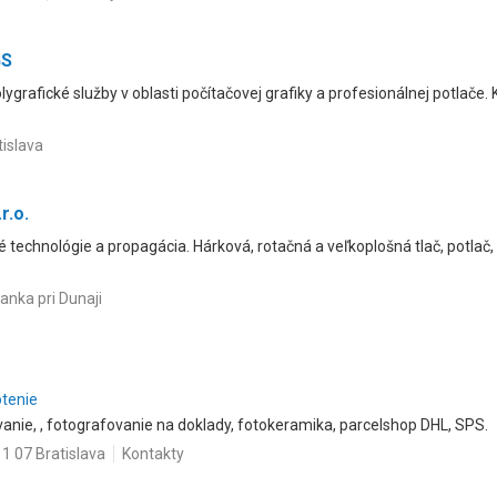
GS
lygrafické služby v oblasti počítačovej grafiky a profesionálnej potlače. Ko
tislava
r.o.
 technológie a propagácia. Hárková, rotačná a veľkoplošná tlač, potlač,
anka pri Dunaji
otenie
vanie, , fotografovanie na doklady, fotokeramika, parcelshop DHL, SPS.
1 07 Bratislava
Kontakty