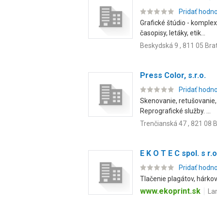
Pridať hodn
Grafické štúdio - komplex
časopisy, letáky, etik...
Beskydská 9 , 811 05 Brat
Press Color, s.r.o.
Pridať hodn
Skenovanie, retušovanie, 
Reprografické služby. ...
Trenčianská 47 , 821 08 
E K O T E C spol. s r.o
Pridať hodn
Tlačenie plagátov, hárkov,
www.ekoprint.sk
La