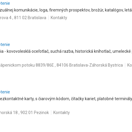
otenie
izuálnej komunikácie, loga, firemných prospektov, brožúr, katalógov, leták
erova 4 , 811 02 Bratislava
Kontakty
otenie
 - kovovolesklá oceľotlač, suchá razba, historická kníhotlač, umelecké 
Vápenickom potoku 8839/86E , 84106 Bratislava-Záhorská Bystrica
Ko
otenie
bezkontaktné karty, s čiarovým kódom, čítačky kariet, platobné terminály.
orská 18 , 902 01 Pezinok
Kontakty