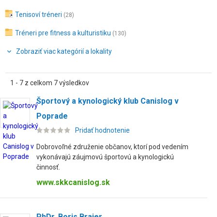
Tenisoví tréneri
(28)
Tréneri pre fitness a kulturistiku
(130)
Zobraziť viac kategórií a lokality
1 - 7 z celkom 7 výsledkov
Športový a kynologický klub Canislog v
Poprade
Pridať hodnotenie
Dobrovoľné združenie občanov, ktorí pod vedením
vykonávajú záujmovú športovú a kynologickú
činnosť.
www.skkcanislog.sk
PhDr. Boris Brajer