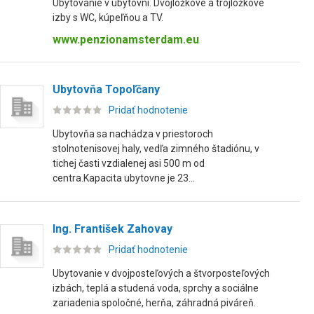
Ubytovanie v ubytovni. Dvojlôžkové a trojlôžkové
izby s WC, kúpeľňou a TV.
www.penzionamsterdam.eu
Ubytovňa Topoľčany
Pridať hodnotenie
Ubytovňa sa nachádza v priestoroch
stolnotenisovej haly, vedľa zimného štadiónu, v
tichej časti vzdialenej asi 500 m od
centra.Kapacita ubytovne je 23...
Ing. František Zahovay
Pridať hodnotenie
Ubytovanie v dvojposteľových a štvorposteľových
izbách, teplá a studená voda, sprchy a sociálne
zariadenia spoločné, herňa, záhradná piváreň.