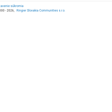
tavenie súkromia
000 - 2026,
Ringier Slovakia Communities s.r.o.