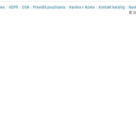
ies
|
GDPR
|
DSA
|
Pravidlá používania
|
Kariéra v Azete
|
Kontakt
katalóg
|
Nas
© 2