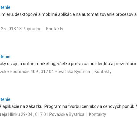
otenie
mieru, desktopové a mobilné aplikácie na automatizovanie procesov a f
25 , 018 13 Papradno
Kontakty
otenie
ký dizajn a online marketing, všetko pre vizuálnu identitu a prezentáciu
žské Podhradie 409 , 017 04 Považská Bystrica
Kontakty
otenie
 aplikácie na zákazku. Program na tvorbu cenníkov a cenových ponúk. 
eja Hlinku 29/34 , 017 01 Považská Bystrica
Kontakty