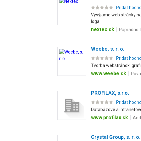
Pridať hodn
Vyvýjame web stránky na 
loga.
nextec.sk
Papradno 1
Weebe, s. r. o.
Pridať hodn
Tvorba webstránok, grafic
www.weebe.sk
Pova
PROFILAX, s.r.o.
Pridať hodn
Databázové a intranetové
www.profilax.sk
Andr
Crystal Group, s. r. o.