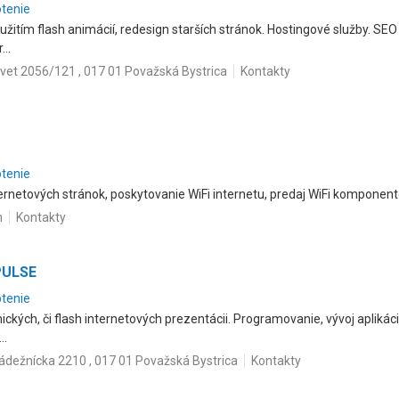
otenie
itím flash animácií, redesign starších stránok. Hostingové služby. SEO 
..
vet 2056/121 , 017 01 Považská Bystrica
Kontakty
otenie
rnetových stránok, poskytovanie WiFi internetu, predaj WiFi komponent
n
Kontakty
PULSE
otenie
ických, či flash internetových prezentácii. Programovanie, vývoj apliká
..
ádežnícka 2210 , 017 01 Považská Bystrica
Kontakty