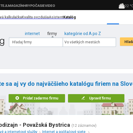
internet
firmy
kategórie od A po Z
te sa aj vy do najväčšieho katalógu firiem na Slo
Pridať zadarmo firmu
Upraviť firmu
bdizajn - Považská Bystrica
(12 záznamov)
vé a internetové služby
Internet a počítačové siete