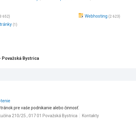
Webhosting
3 652)
(2 623)
tránky
(1)
- Považská Bystrica
otenie
ránok pre vaše podnikanie alebo činnosť.
kučína 210/25 , 017 01 Považská Bystrica
Kontakty