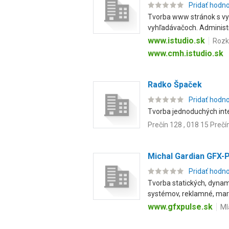
Pridať hodn
Tvorba www stránok s využ
vyhľadávačoch. Administr.
www.istudio.sk
Rozk
www.cmh.istudio.sk
Radko Špaček
Pridať hodn
Tvorba jednoduchých inte
Prečín 128 , 018 15 Prečí
Michal Gardian GFX-
Pridať hodn
Tvorba statických, dynam
systémov, reklamné, mar.
www.gfxpulse.sk
Ml