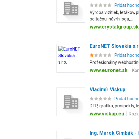
Pridať hodn
Výroba vizitiek, letákov,
poltačou, návrh loga,...
www.crystalgroup.sk
EuroNET Slovakia s.r
Pridať hodn
Profesionálny webhosting
www.euronet.sk
Kon
Vladimír Viskup
Pridať hodn
DTP, grafika, prospekty, 
www.viskup.eu
Rozk
Ing. Marek Cimbák -