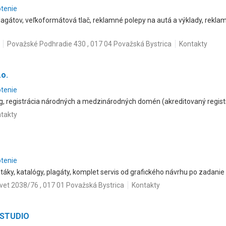
otenie
 plagátov, veľkoformátová tlač, reklamné polepy na autá a výklady, rekl
Považské Podhradie 430 , 017 04 Považská Bystrica
Kontakty
.o.
otenie
, registrácia národných a medzinárodných domén (akreditovaný regist
takty
otenie
letáky, katalógy, plagáty, komplet servis od grafického návrhu po zadanie
vet 2038/76 , 017 01 Považská Bystrica
Kontakty
 ISTUDIO