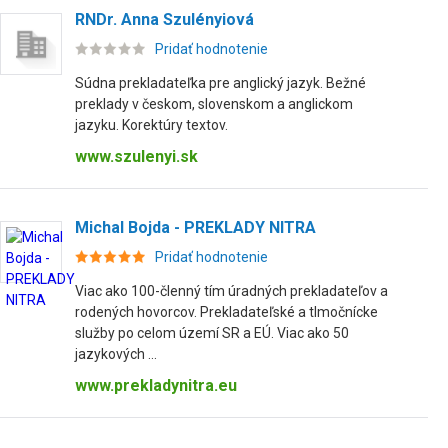
RNDr. Anna Szulényiová
Pridať hodnotenie
Súdna prekladateľka pre anglický jazyk. Bežné
preklady v českom, slovenskom a anglickom
jazyku. Korektúry textov.
www.szulenyi.sk
Michal Bojda - PREKLADY NITRA
Pridať hodnotenie
Viac ako 100-členný tím úradných prekladateľov a
rodených hovorcov. Prekladateľské a tlmočnícke
služby po celom území SR a EÚ. Viac ako 50
jazykových ...
www.prekladynitra.eu