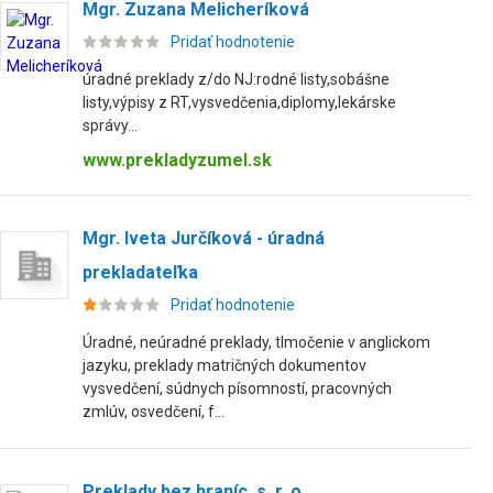
Mgr. Zuzana Melicheríková
Pridať hodnotenie
úradné preklady z/do NJ:rodné listy,sobášne
listy,výpisy z RT,vysvedčenia,diplomy,lekárske
správy...
www.prekladyzumel.sk
Mgr. Iveta Jurčíková - úradná
prekladateľka
Pridať hodnotenie
Úradné, neúradné preklady, tlmočenie v anglickom
jazyku, preklady matričných dokumentov
vysvedčení, súdnych písomností, pracovných
zmlúv, osvedčení, f...
Preklady bez hraníc, s. r. o.