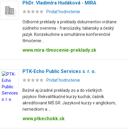
PhDr. Vladimíra Hudáková - MIRA
Pridať hodnotenie
Odborné preklady a preklady dokumentov vrátane
súdneho overenia - francúzsky, taliansky a český
jazyk. Konzekutívne a simultánne konferenčné
tlmočenie...
www.mira-tlmocenie-preklady.sk
PTK-Echo Public Services s. r. o.
Pridať hodnotenie
Bežné aj úradné preklady zo a do všetkých
jazykov. Rekvalifikačné kurzy kuchár, čašník
akreditované MŠ SR. Jazykové kurzy v anglickom,
nemeckom a ...
www.ptkechokk.sk