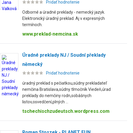
Pridať hodnotenie
Odborné a úradné preklady - nemecký jazyk.
Elektronický úradný preklad. Aj v expresných
termínoch.
www.preklad-nemcina.sk
Úradné preklady NJ / Soudní překlady
německý
Pridať hodnotenie
úradný preklad s pečiatkou,súdny prekladateľ
nemčina Bratislava,súdny tlmočník Viedeň,úrad
preklady do nemčiny rodn,sobášnych
listov,osvedčení,plných ...
tschechischzudeutsch.wordpress.com
Roman Stoszek - PLANET FUN