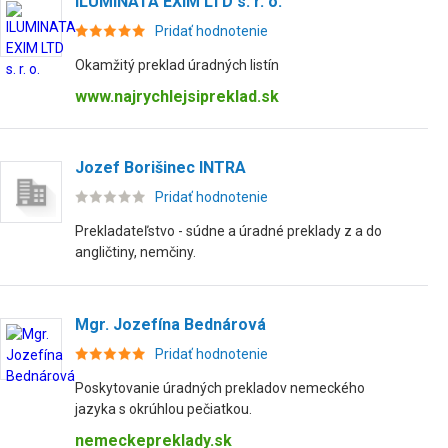
ILUMINATA EXIM LTD s. r. o.
Pridať hodnotenie
Okamžitý preklad úradných listín
www.najrychlejsipreklad.sk
Jozef Borišinec INTRA
Pridať hodnotenie
Prekladateľstvo - súdne a úradné preklady z a do
angličtiny, nemčiny.
Mgr. Jozefína Bednárová
Pridať hodnotenie
Poskytovanie úradných prekladov nemeckého
jazyka s okrúhlou pečiatkou.
nemeckepreklady.sk