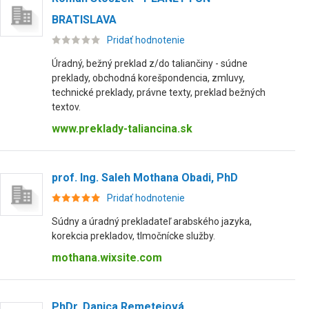
BRATISLAVA
Pridať hodnotenie
Úradný, bežný preklad z/do taliančiny - súdne
preklady, obchodná korešpondencia, zmluvy,
technické preklady, právne texty, preklad bežných
textov.
www.preklady-taliancina.sk
prof. Ing. Saleh Mothana Obadi, PhD
Pridať hodnotenie
Súdny a úradný prekladateľ arabského jazyka,
korekcia prekladov, tlmočnícke služby.
mothana.wixsite.com
PhDr. Danica Remeteiová