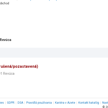
oobchod
 Revúca
rušená/pozastavená)
 01 Revúca
ies
|
GDPR
|
DSA
|
Pravidlá používania
|
Kariéra v Azete
|
Kontakt
katalóg
|
Nas
© 2