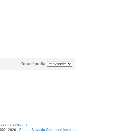
Zoradiť podľa:
tavenie súkromia
000 - 2026,
Ringier Slovakia Communities s.r.o.