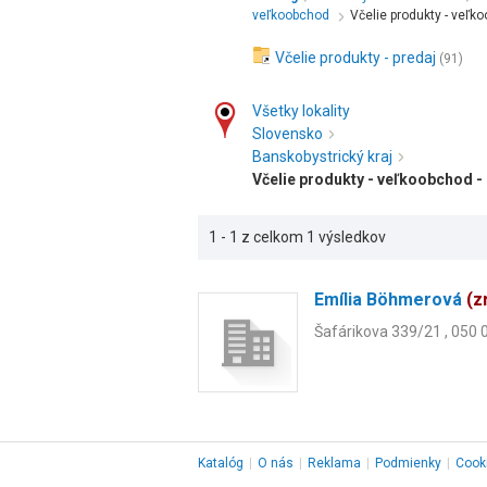
veľkoobchod
Včelie produkty - veľk
Včelie produkty - predaj
(91)
Všetky lokality
Slovensko
Banskobystrický kraj
Včelie produkty - veľkoobchod -
1 - 1 z celkom 1 výsledkov
Emília Böhmerová
(z
Šafárikova 339/21 , 050
Katalóg
|
O nás
|
Reklama
|
Podmienky
|
Cook