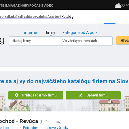
internet
firmy
kategórie od A po Z
te sa aj vy do najväčšieho katalógu firiem na Slo
Pridať zadarmo firmu
Upraviť firmu
obchod - Revúca
(1 záznamov)
eľkoobchod
Potraviny a tabakové výrobky -