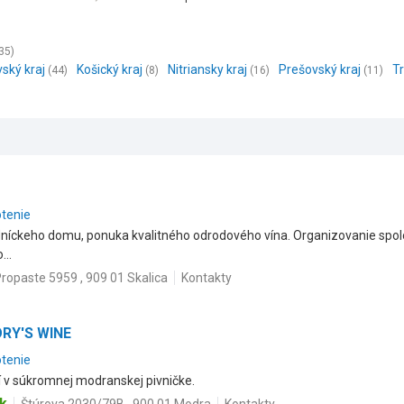
35)
vský kraj
Košický kraj
Nitriansky kraj
Prešovský kraj
Tr
(44)
(8)
(16)
(11)
otenie
íckeho domu, ponuka kvalitného odrodového vína. Organizovanie spoloč
...
ropaste 5959 , 909 01 Skalica
Kontakty
ORY'S WINE
otenie
 v súkromnej modranskej pivničke.
k