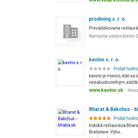
prodining s. r. o.
Prevádzkovanie reštauráci
Námestie osloboditeľov 2
kavino s. r. o.
Pridať hodn
kavino je miesto, kde sa 
nezabudnuteľným zážitkom
www.kavino.sk
Hviez
Bharat & Bakchus - b
Pridať hodn
Indická reštaurácia Bhara
Bratislave. Výbo...