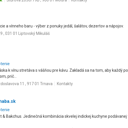
Štúrova 2030/79B , 900 01 Modra
Kontakty
e a vínneho baru - výber z ponuky jedál, šalátov, dezertov a nápojov.
9 , 031 01 Liptovský Mikuláš
otenie
láska k vínu stretáva s vášňou pre kávu. Zakladá sa na tom, aby každý po
, prič...
doslavova 11 , 917 01 Trnava
Kontakty
haba.sk
otenie
t & Bakchus. Jedinečná kombinácia skvelej indickej kuchyne podávanej vo