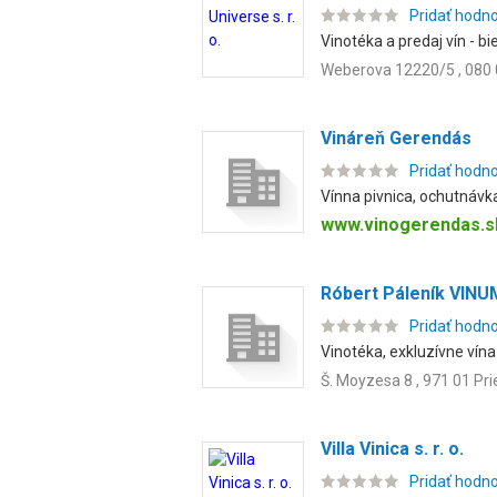
Pridať hodn
Vinotéka a predaj vín - bi
Weberova 12220/5 , 080 
Vináreň Gerendás
Pridať hodn
Vínna pivnica, ochutnávk
www.vinogerendas.s
Róbert Páleník VIN
Pridať hodn
Vinotéka, exkluzívne vína
Š. Moyzesa 8 , 971 01 Pri
Villa Vinica s. r. o.
Pridať hodn