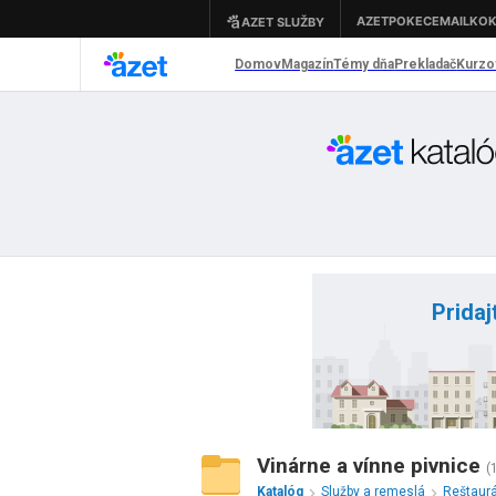
Pridaj
Vinárne a vínne pivnice
(
Katalóg
Služby a remeslá
Reštaurá