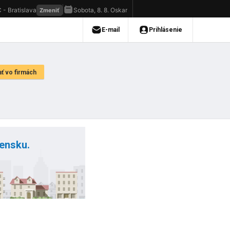
vensku.