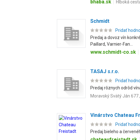
bhaba.sk
Hlboká cest
Schmidt
Pridať hodn
Predaj a dovoz vín konkré
Paillard, Varnier-Fan...
www.schmidt-co.sk
TASAJ s.r.o.
Pridať hodn
Predaj rôznych odrôd vín
Moravský Svätý Ján 677 
Vinárstvo Chateau Fr
Pridať hodn
Predaj bieleho a červenéh
chateaufreistadt.sk