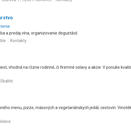
árstvo
otenie
a a predaj vína, organizovanie degustácií.
áble
Kontakty
est, vhodná na rôzne rodinné, či firemné oslavy a akcie. V ponuke kvali
Skalité
ného menu, pizze, mäsových a vegetariánskych jedál, cestovín. Vinotéka
islava