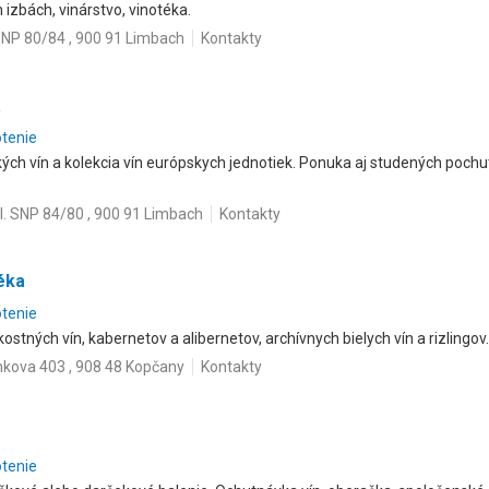
izbách, vinárstvo, vinotéka.
NP 80/84 , 900 91 Limbach
Kontakty
a
otenie
kých vín a kolekcia vín európskych jednotiek. Ponuka aj studených pochu
l. SNP 84/80 , 900 91 Limbach
Kontakty
éka
otenie
kostných vín, kabernetov a alibernetov, archívnych bielych vín a rizlingo
nkova 403 , 908 48 Kopčany
Kontakty
otenie