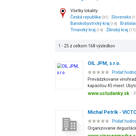
Všetky lokality
Česká republika
Slovensko
(31)
(1
Banskobystrický kraj
Bratisla
(14)
Trnavský kraj
Žilinský kraj
(14)
(17)
1 - 25 z celkom 168 výsledkov
OIL JPM, s.r.o.
Pridať hodn
Prevádzkovanie vinohradn
kapacitou 45 miest. Ubyto
www.ustudanky.sk
P
Michal Petrík - VICT
Pridať hodn
Organizovanie degustácií
www.vinarenmodra.s