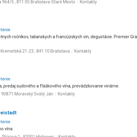
a 964/5 , 811 05 Bratislava-Staré Mesto
Kontakty
otenie
tnych ročníkov, talianskych a francúzskych vín, degustácie. Premier Gra
Kremeľská 21-23 , 841 10 Bratislava
Kontakty
otenie
a, predaj sudového a fľaškového vína, prevádzkovanie vinárne.
, 90871 Moravský Svätý Ján
Kontakty
eistadt
otenie
o vína.
Štúrova 1 , 92001 Hlohovec
Kontakty