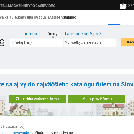
internet
firmy
kategórie od A po Z
te sa aj vy do najväčšieho katalógu firiem na Slo
Pridať zadarmo firmu
Upraviť firmu
168 záznamov)
cie a stravovanie
Vinárne a vínne pivnice