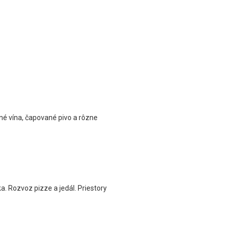
tné vína, čapované pivo a rôzne
. Rozvoz pizze a jedál. Priestory