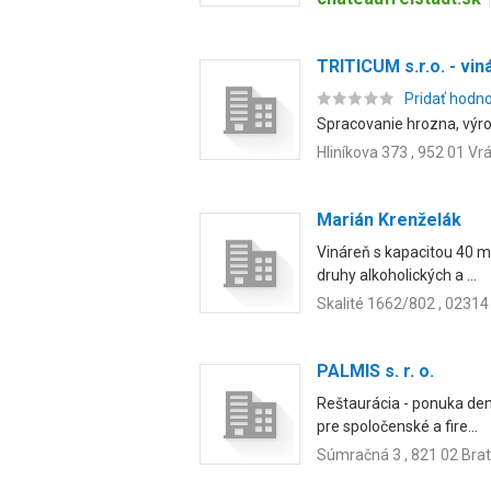
TRITICUM s.r.o. - vin
Pridať hodn
Spracovanie hrozna, výrob
Hliníkova 373 , 952 01 Vr
Marián Krenželák
Vináreň s kapacitou 40 mi
druhy alkoholických a ...
Skalité 1662/802 , 02314 
PALMIS s. r. o.
Reštaurácia - ponuka den
pre spoločenské a fire...
Súmračná 3 , 821 02 Brat