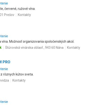
otenie
ele, červené, ružové vína.
01 Prešov
Kontakty
otenie
a vína. Možnosť organizovania spoločenských akcií.
k
Štúrovská vinárska oblasť , 943 60 Nána
Kontakty
UM PRO
otenie
 z rôznych kútov sveta.
evidza
Kontakty
otenie