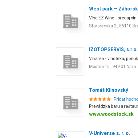
West park – Záhorská 
Víno EZ Wine - predaj vín
Starorímska 2 , 85110 Br
IZOTOPSERVIS, s.r.o.
Vináreň - vinotéka, ponuk
Mostná 15 , 949 01 Nitra
Tomáš Klinovský
Pridať hodn
Prevádzka baru a reštaurác
www.woodstock.sk
V-Universe s. r. o.