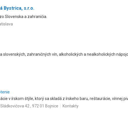
Bystrica, s.r.o.
 zo Slovenska a zahraničia.
atislava
a slovenských, zahraničných vín, alkoholických a nealkoholických nápojo
otenie
ie v írskom štýle, ktorý sa skladá z írskeho baru, reštaurácie, vínnej piv
Sládkovičova 42 , 972 01 Bojnice
Kontakty