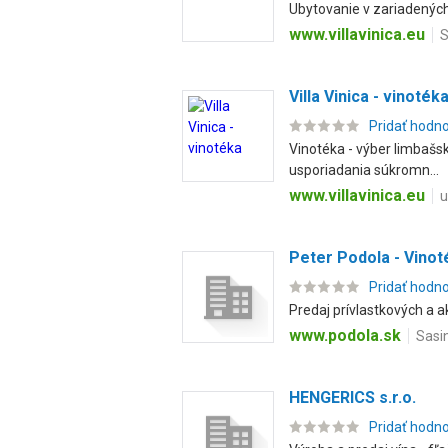
Ubytovanie v zariadených 
www.villavinica.eu
S
Villa Vinica - vinoték
Pridať hodn
Vinotéka - výber limbašs
usporiadania súkromn...
www.villavinica.eu
u
Peter Podola - Vinot
Pridať hodn
Predaj prívlastkových a a
www.podola.sk
Sasi
HENGERICS s.r.o.
Pridať hodn