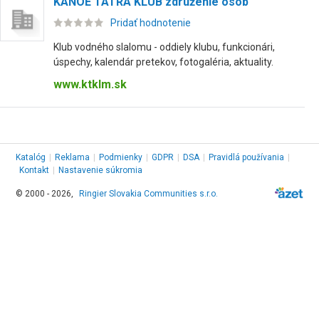
KANOE TATRA KLUB združenie osôb
Pridať hodnotenie
Klub vodného slalomu - oddiely klubu, funkcionári,
úspechy, kalendár pretekov, fotogaléria, aktuality.
www.ktklm.sk
Katalóg
|
Reklama
|
Podmienky
|
GDPR
|
DSA
|
Pravidlá používania
|
Kontakt
|
Nastavenie súkromia
© 2000 - 2026,
Ringier Slovakia Communities s.r.o.