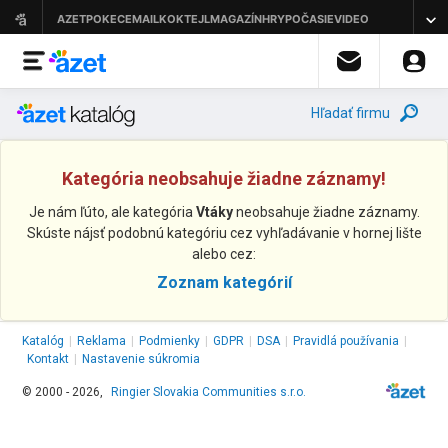
Hľadať firmu
Kategória neobsahuje žiadne záznamy!
Je nám ľúto, ale kategória
Vtáky
neobsahuje žiadne záznamy.
Skúste nájsť podobnú kategóriu cez vyhľadávanie v hornej lište
alebo cez:
Zoznam kategórií
Katalóg
|
Reklama
|
Podmienky
|
GDPR
|
DSA
|
Pravidlá používania
|
Kontakt
|
Nastavenie súkromia
© 2000 - 2026,
Ringier Slovakia Communities s.r.o.