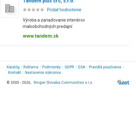
Tandem plus crc, s.r.o.
Pridať hodnotenie
Výroba a zariaďovanie interiérov
maloobchodných predajní
www.tandem.sk
Katalóg
|
Reklama
|
Podmienky
|
GDPR
|
DSA
|
Pravidlá používania
|
Kontakt
|
Nastavenie súkromia
© 2000 - 2026,
Ringier Slovakia Communities s.r.o.