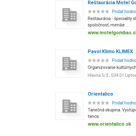
Reštaurácia Motel 
Pridať hodn
Reštaurácia - špeciality s
spoločnosť, menšie ...
www.motelgombas.s
Pavol Klimo KLIMEX
Pridať hodn
Organizovanie kultúrnych
Hlavná 5/3 , 034 01 Lipto
Orientalico
Pridať hodn
Tanečná skupina. Vystúpe
tanca.
www.orientalico.sk