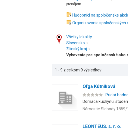
prenájom
Hudobníci na spoločenské akci
Organizovanie spoločenských a
Všetky lokality
Slovensko
Žilinský kraj
Vybavenie pre spoločenské akci
1 - 9 z celkom 9 výsledkov
Oľga Kútniková
Pridať hodn
Domáca kuchyňu, studený 
Námestie Slobody 1859/
LEONTEUS, s. r. o.