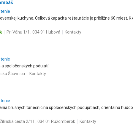
Gombáš
otenie
lovenskej kuchyne. Celková kapacita reštaurácie je približne 60 miest. K 
k
Pri Váhu 1/1 , 034 91 Hubová
Kontakty
otenie
 a spoločenských podujatí.
vská Štiavnica
Kontakty
otenie
nia brušných tanečníc na spoločenských podujatiach, orientálna hudob
Žilinská cesta 2/11 , 034 01 Ružomberok
Kontakty