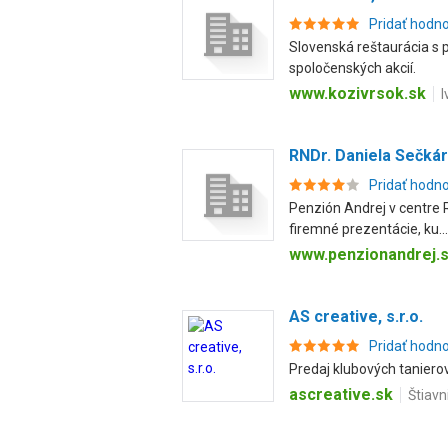
Pridať hodn
Slovenská reštaurácia s 
spoločenských akcií.
www.kozivrsok.sk
I
RNDr. Daniela Sečká
Pridať hodn
Penzión Andrej v centre 
firemné prezentácie, ku...
www.penzionandrej.
AS creative, s.r.o.
Pridať hodn
Predaj klubových taniero
ascreative.sk
Štiav