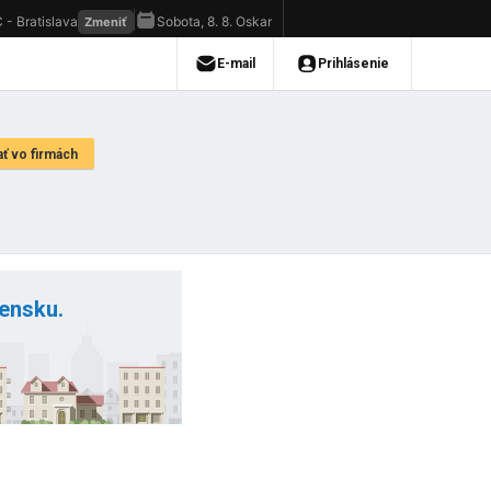
vensku.