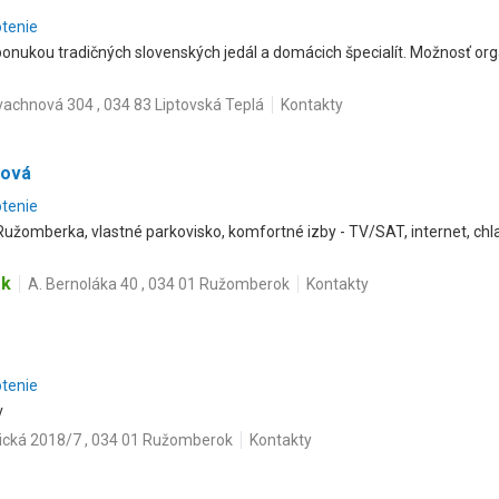
otenie
ponukou tradičných slovenských jedál a domácich špecialít. Možnosť or
vachnová 304 , 034 83 Liptovská Teplá
Kontakty
rová
otenie
Ružomberka, vlastné parkovisko, komfortné izby - TV/SAT, internet, ch
sk
A. Bernoláka 40 , 034 01 Ružomberok
Kontakty
otenie
v
nická 2018/7 , 034 01 Ružomberok
Kontakty