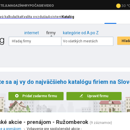
internet
firmy
kategórie od A po Z
te sa aj vy do najväčšieho katalógu firiem na Slo
Pridať zadarmo firmu
Upraviť firmu
ské akcie - prenájom - Ružomberok
(9 záznamov)
ne a prenájom
Vybavenie pre spoločenské akcie -