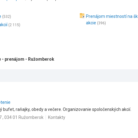
e
Prenájom miestností na šk
(532)
akcie
(396)
kcií
(2 115)
e - prenájom - Ružomberok
otenie
bufet, raňajky, obedy a večere. Organizovanie spoločenských akcií.
7 , 034 01 Ružomberok
Kontakty