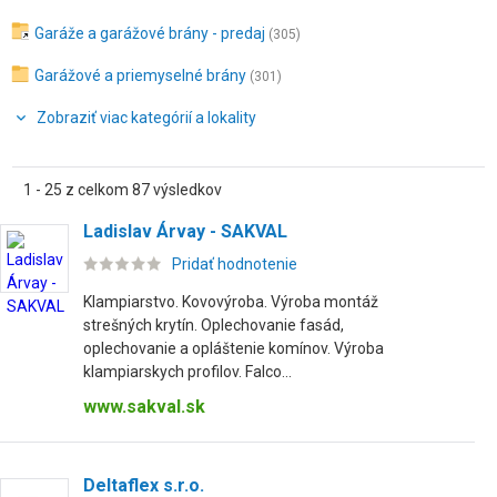
Garáže a garážové brány - predaj
(305)
Garážové a priemyselné brány
(301)
Zobraziť viac kategórií a lokality
1 - 25 z celkom 87 výsledkov
Ladislav Árvay - SAKVAL
Pridať hodnotenie
Klampiarstvo. Kovovýroba. Výroba montáž
strešných krytín. Oplechovanie fasád,
oplechovanie a opláštenie komínov. Výroba
klampiarskych profilov. Falco...
www.sakval.sk
Deltaflex s.r.o.