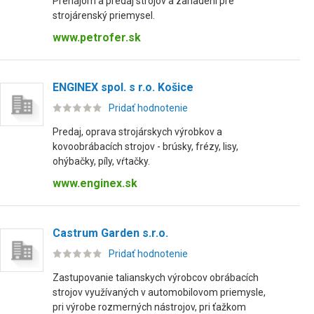
Prenájom a predaj strojov a zariadení pre
strojárenský priemysel.
www.petrofer.sk
ENGINEX spol. s r.o. Košice
Pridať hodnotenie
Predaj, oprava strojárskych výrobkov a
kovoobrábacích strojov - brúsky, frézy, lisy,
ohýbačky, píly, vŕtačky.
www.enginex.sk
Castrum Garden s.r.o.
Pridať hodnotenie
Zastupovanie talianskych výrobcov obrábacích
strojov využívaných v automobilovom priemysle,
pri výrobe rozmerných nástrojov, pri ťažkom