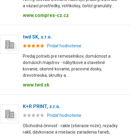
a vázací prostředky, vstřikolisy, čistící granuláty...
www.comprex-cz.cz
twd SK, s.r.o.
Pridať hodnotenie
Predaj potrieb pre remeselníkov, domácnosť a
domácich majstrov - nábytkové a stavebné
kovanie, okenné kovanie, pracovné dosky,
drevotrieska, skrutky a...
www.twd.sk
K+R PRINT, s.r.o.
Pridať hodnotenie
Obchodná činnosť - rakle (stieracie nože), rezačky
raklí, dávkovacie a miešacie zariadenia farieb,