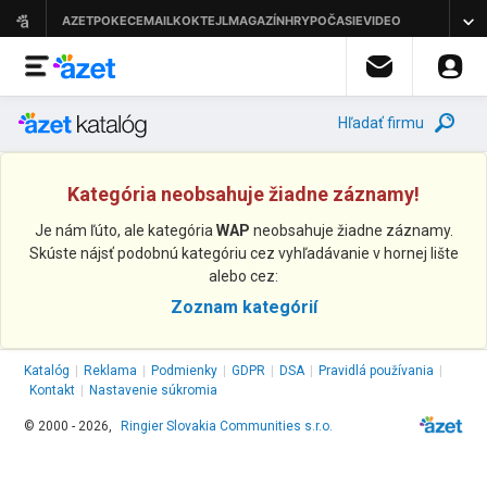
Hľadať firmu
Kategória neobsahuje žiadne záznamy!
Je nám ľúto, ale kategória
WAP
neobsahuje žiadne záznamy.
Skúste nájsť podobnú kategóriu cez vyhľadávanie v hornej lište
alebo cez:
Zoznam kategórií
Katalóg
|
Reklama
|
Podmienky
|
GDPR
|
DSA
|
Pravidlá používania
|
Kontakt
|
Nastavenie súkromia
© 2000 - 2026,
Ringier Slovakia Communities s.r.o.