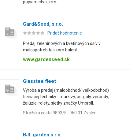
papiernictvo, krm...
Gard&Seed, s.r.o.
Pridať hodnotenie
Predaj zeleninových a kvetinových osív v
malospotrebitelskom balení
www.gardenseed.sk
Glasstee fleet
Výroba a predaj (maloobchod/ veľkoobchod)
tieniacej techniky - markízy, pergoly, verandy,
žalúzie, rolety, sieťky značky Umbroll.
Strážska cesta 9893/8 , 960 01 Zvolen
BJL garden s.r.o.