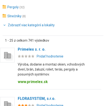
Pergoly
(32)
Slnečníky
(8)
Zobraziť viac kategórií a lokality
1 - 25 z celkom 741 výsledkov
Primelex s. r. o.
Pridať hodnotenie
Výroba, dodanie a montaż okien, vchodových
dverí, brán, žaluzií, roliet, terás, pergoly a
posuvných systémov.
www.primelex.sk
FLORASYSTEM, s.r.o.
Pridať hodnotenie