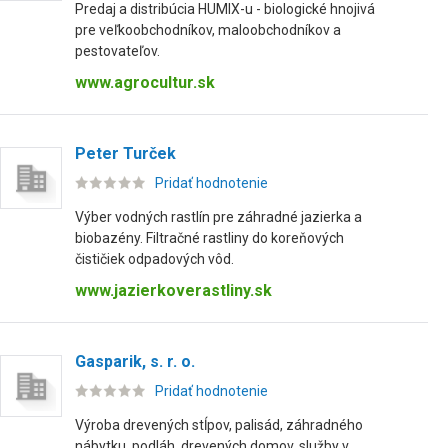
Predaj a distribúcia HUMIX-u - biologické hnojivá
pre veľkoobchodníkov, maloobchodníkov a
pestovateľov.
www.agrocultur.sk
Peter Turček
Pridať hodnotenie
Výber vodných rastlín pre záhradné jazierka a
biobazény. Filtračné rastliny do koreňových
čističiek odpadových vôd.
www.jazierkoverastliny.sk
Gasparik, s. r. o.
Pridať hodnotenie
Výroba drevených stĺpov, palisád, záhradného
nábytku, podláh, drevených domov, služby v