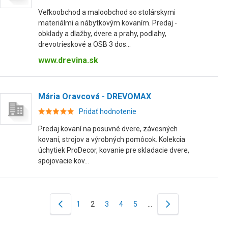
Veľkoobchod a maloobchod so stolárskymi
materiálmi a nábytkovým kovaním. Predaj -
obklady a dlažby, dvere a prahy, podlahy,
drevotrieskové a OSB 3 dos...
www.drevina.sk
Mária Oravcová - DREVOMAX
Pridať hodnotenie
Predaj kovaní na posuvné dvere, závesných
kovaní, strojov a výrobných pomôcok. Kolekcia
úchytiek ProDecor, kovanie pre skladacie dvere,
spojovacie kov...
1
2
3
4
5
…