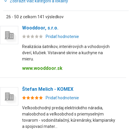
Zobraziť viac kategórií a lokality
26 - 50 z celkom 141 výsledkov
Wooddoor, s.r.o.
Pridať hodnotenie
Realizácia šatníkov, interiérových a vchodových
dverí, kľučiek. Vstavané skrine a kuchyne na
mieru.
www.wooddoor.sk
Štefan Melich - KOMEX
Pridať hodnotenie
Veľkoobchodný predaj elektrického náradia,
maloobchod a veľkoobchod s priemyselným
tovarom - vodoinštalačný, kúrenársky, klampiarsky
a spojovací mater...