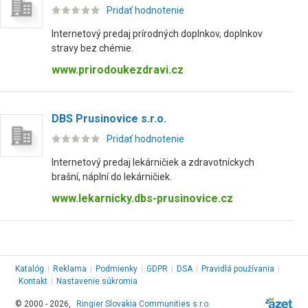
Pridať hodnotenie
Internetový predaj prírodných doplnkov, doplnkov
stravy bez chémie.
www.prirodoukezdravi.cz
DBS Prusinovice s.r.o.
Pridať hodnotenie
Internetový predaj lekárničiek a zdravotníckych
brašní, náplní do lekárničiek.
www.lekarnicky.dbs-prusinovice.cz
Katalóg
|
Reklama
|
Podmienky
|
GDPR
|
DSA
|
Pravidlá používania
|
Kontakt
|
Nastavenie súkromia
© 2000 - 2026,
Ringier Slovakia Communities s.r.o.