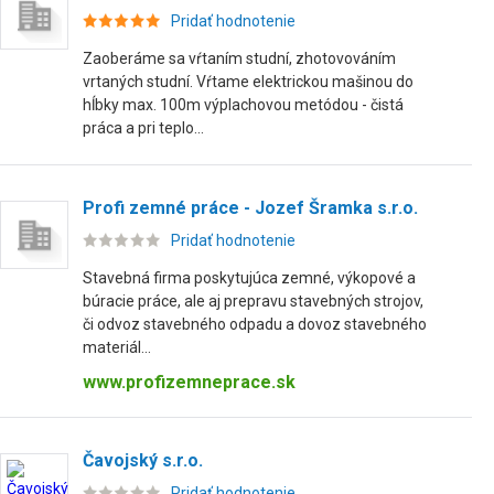
Pridať hodnotenie
Zaoberáme sa vŕtaním studní, zhotovováním
vrtaných studní. Vŕtame elektrickou mašinou do
hĺbky max. 100m výplachovou metódou - čistá
práca a pri teplo...
Profi zemné práce - Jozef Šramka s.r.o.
Pridať hodnotenie
Stavebná firma poskytujúca zemné, výkopové a
búracie práce, ale aj prepravu stavebných strojov,
či odvoz stavebného odpadu a dovoz stavebného
materiál...
www.profizemneprace.sk
Čavojský s.r.o.
Pridať hodnotenie