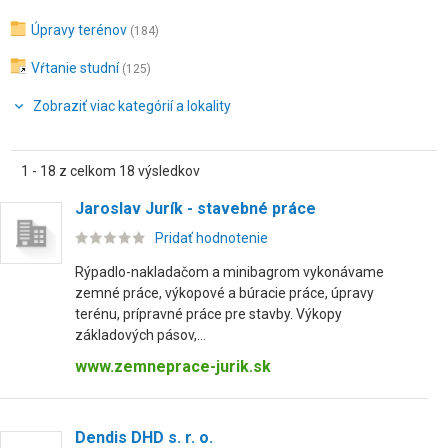
Úpravy terénov
(184)
Vŕtanie studní
(125)
Zobraziť viac kategórií a lokality
1 - 18 z celkom 18 výsledkov
Jaroslav Jurík - stavebné práce
Pridať hodnotenie
Rýpadlo-nakladačom a minibagrom vykonávame
zemné práce, výkopové a búracie práce, úpravy
terénu, prípravné práce pre stavby. Výkopy
základových pásov,...
www.zemneprace-jurik.sk
Dendis DHD s. r. o.