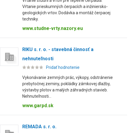
Vŕtanie studní a vrtov pre tepelné čerpadlá.
Vŕtanie prieskumných čerpacích a inžiniersko-
geologických vrtov. Dodávka a montáž čerpacej
techniky.
www.studne-vrty.nazory.eu
RIKU s. r. o. - stavebná činnosť a
nehnuteľnosti
Pridať hodnotenie
Vykonávanie zemných prác, výkopy, odstránenie
prebytočnej zeminy, pokládky zámkovej dlažby,
výstavby plotov a malých záhradných stavieb.
Nehnuteľnosti...
www.garpd.sk
REMADA s. r. o.