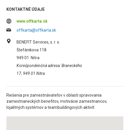
KONTAKTNÉ ÚDAJE
www.offkarta.sk
offkarta@offkarta.sk
BENEFIT Services, s. r. o.
Štefánikova 118
949 01
Nitra
Korešpondenčná adresa: Braneckého
17, 949 01 Nitra
Riešenia pre zamestnávateľov v oblasti spravovania
zamestnaneckých benefitov, motivácie zamestnancov,
lojalitných systémov a teambuildingových aktivít.