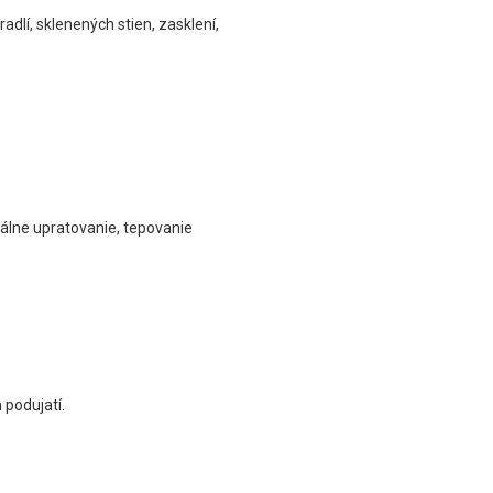
dlí, sklenených stien, zasklení,
rálne upratovanie, tepovanie
podujatí.