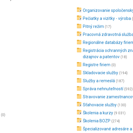
Organizovanie spoločenský
Pečiatky a vizitky - výroba
Pitný režim
(17)
Pracovná zdravotná služb
Regionálne databázy firie
Registrácia ochranných z
dizajnov a patentov
(18)
Registre firiem
(0)
Skladovacie služby
(194)
Služby a remeslá
(187)
Správa nehnuteľností
(592)
Stravovanie zamestnanco
Sťahovacie služby
(130)
Školenia a kurzy
(9 031)
(0)
Školenia BOZP
(274)
Špecializované adresáre a