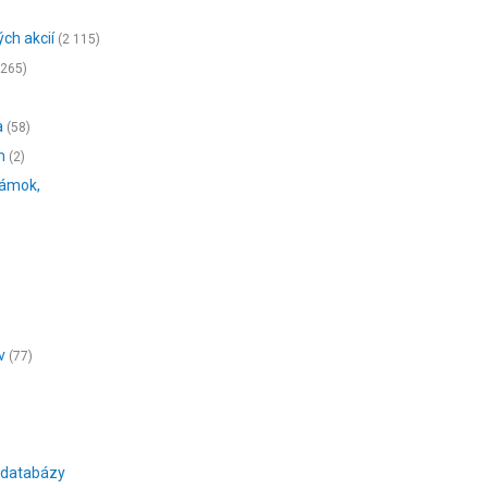
ch akcií
(2 115)
(265)
a
(58)
m
(2)
námok,
v
(77)
 databázy