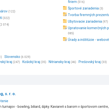
firiem
(516)
Športové zariadenia
(3)
nárov
(122)
Tvorba firemných prezentá
tí
(322)
Ubytovacie zariadenia
(97)
(2 074)
Upratovanie komerčných p
085)
Úrady a inštitúcie - webov
Slovensko
1)
(6 029)
vský kraj
Košický kraj
Nitriansky kraj
Prešovský kraj
(247)
(35)
(46)
(33)
 s. r. o.
otenie
turnajov - bowling, biliard, šípky. Kaviareň s barom v športovom centre