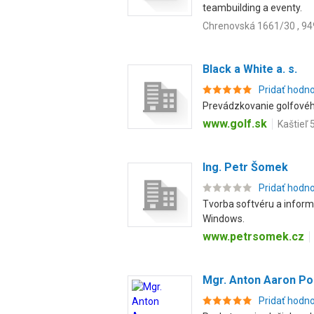
teambuilding a eventy.
Chrenovská 1661/30 , 949
Black a White a. s.
Pridať hodn
Prevádzkovanie golfovéh
www.golf.sk
Kaštieľ 
Ing. Petr Šomek
Pridať hodn
Tvorba softvéru a infor
Windows.
www.petrsomek.cz
Mgr. Anton Aaron Po
Pridať hodn