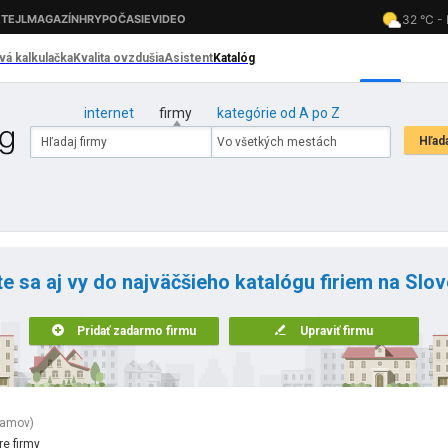
internet
firmy
kategórie od A po Z
te sa aj vy do najväčšieho katalógu firiem na Slo
Pridať zadarmo firmu
Upraviť firmu
namov)
re firmy