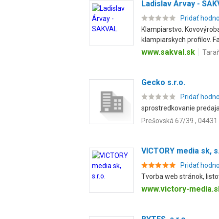
Ladislav Árvay - SA
Pridať hodn
Klampiarstvo. Kovovýroba
klampiarskych profilov. Fal
www.sakval.sk
Taraň
Gecko s.r.o.
Pridať hodn
sprostredkovanie predaj
Prešovská 67/39 , 04431
VICTORY media sk, s.
Pridať hodn
Tvorba web stránok, listo
www.victory-media.s