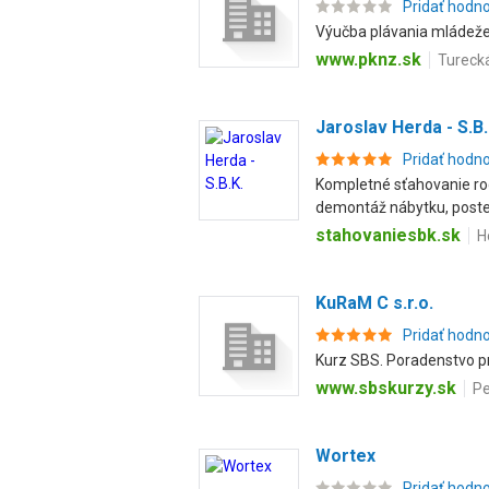
Pridať hodn
Výučba plávania mládeže 
www.pknz.sk
Tureck
Jaroslav Herda - S.B.
Pridať hodn
Kompletné sťahovanie rodi
demontáž nábytku, postel
stahovaniesbk.sk
H
KuRaM C s.r.o.
Pridať hodn
Kurz SBS. Poradenstvo pr
www.sbskurzy.sk
Pe
Wortex
Pridať hodn