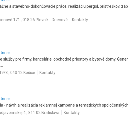
e a stavebno-dokončovacie práce, realizáciu pergol, prístreškov, zábra
rienové 171 , 018 26 Plevník - Drienové
Kontakty
otenie
e služby pre firmy, kancelárie, obchodné priestory a bytové domy. Gene
..
9/3 , 040 12 Košice
Kontakty
otenie
 - návrh a realizácia reklamnej kampane a tematických spoločenských 
djavorinskej 4 , 811 02 Bratislava
Kontakty