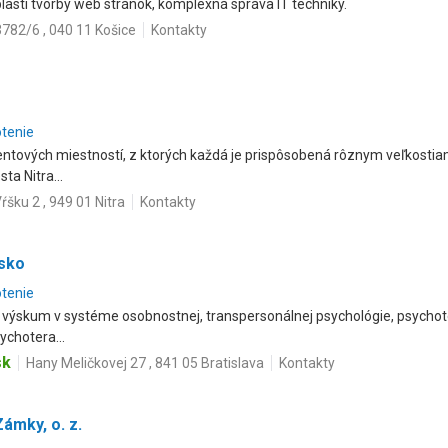
lasti tvorby web stránok, komplexná správa IT techniky.
782/6 , 040 11 Košice
Kontakty
otenie
tových miestností, z ktorých každá je prispôsobená rôznym veľkostiam
a Nitra...
ŕšku 2 , 949 01 Nitra
Kontakty
nsko
otenie
 a výskum v systéme osobnostnej, transpersonálnej psychológie, psychote
ychotera...
sk
Hany Meličkovej 27 , 841 05 Bratislava
Kontakty
ámky, o. z.