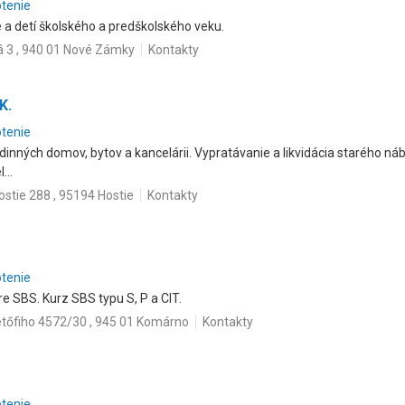
otenie
a detí školského a predškolského veku.
á 3 , 940 01 Nové Zámky
Kontakty
K.
otenie
nných domov, bytov a kancelárii. Vypratávanie a likvidácia starého náby
...
ostie 288 , 95194 Hostie
Kontakty
otenie
e SBS. Kurz SBS typu S, P a CIT.
tőfiho 4572/30 , 945 01 Komárno
Kontakty
otenie