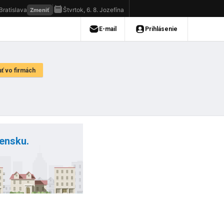
vensku.