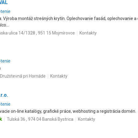
KVAL
otenie
. Výroba montáž strešných krytín. Oplechovanie fasád, oplechovanie a
co...
ska ulica 14/1328 , 951 15 Mojmírovce
Kontakty
otenie
a
 Družstevná pri Hornáde
Kontakty
r.o.
otenie
vacie on-line katalógy, grafické práce, webhosting a registrácia domén.
k
Tulská 36 , 974 04 Banská Bystrica
Kontakty