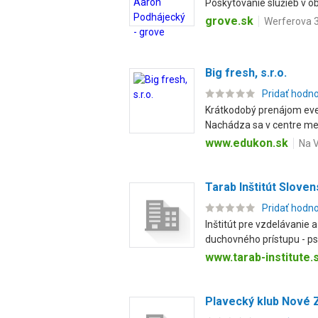
Poskytovanie služieb v ob
grove.sk
Werferova 3
Big fresh, s.r.o.
Pridať hodn
Krátkodobý prenájom even
Nachádza sa v centre mest
www.edukon.sk
Na V
Tarab Inštitút Slove
Pridať hodn
Inštitút pre vzdelávanie
duchovného prístupu - ps
www.tarab-institute.
Plavecký klub Nové Z