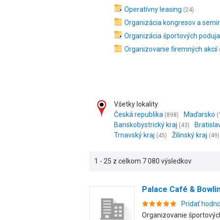
Operatívny leasing
(24)
Organizácia kongresov a semi
Organizácia športových poduja
Organizovanie firemných akcií
Všetky lokality
Česká republika
Maďarsko
(898)
(
Banskobystrický kraj
Bratisla
(43)
Trnavský kraj
Žilinský kraj
(45)
(49)
1 - 25 z celkom 7 080 výsledkov
Palace Café & Bowling,
Pridať hodn
Organizovanie športových 