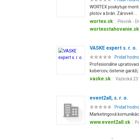
WORTEX poskytuje montážn
plotov a brán. Zároveň ...
wortex.sk
Plevník - D
wortexstahovanie.sk
VASKE expert s. r. o.
Pridať hodn
Profesionálne upratovaci
kobercov, čistenie garáží, .
vaske.sk
Važecká 231
event2all, s. r. o.
Pridať hodn
Marketingová komunikácia
www.event2all.sk
Po