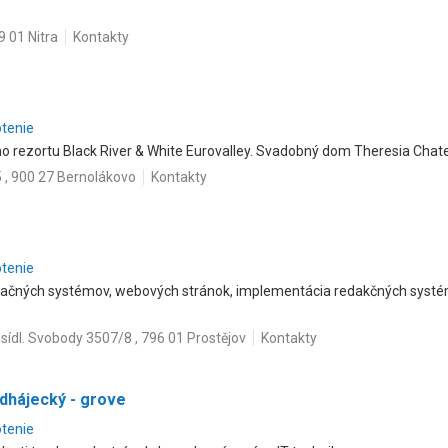
 01 Nitra
Kontakty
otenie
o rezortu Black River & White Eurovalley. Svadobný dom Theresia Chat
5 , 900 27 Bernolákovo
Kontakty
otenie
mačných systémov, webových stránok, implementácia redakčných systém
sídl. Svobody 3507/8 , 796 01 Prostějov
Kontakty
dhájecký - grove
otenie