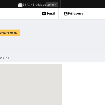
 s. r. o.