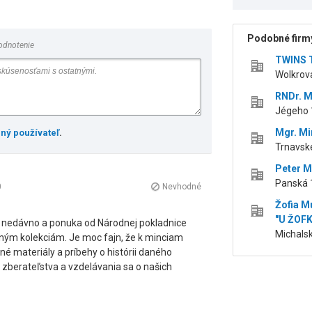
Podobné firmy
odnotenie
TWINS T
Wolkrova
RNDr. M
Jégeho 1
Mgr. Mi
ený používateľ
.
Trnavské
Peter M
Panská 1
0
Nevhodné
Žofia M
"U ŽOFK
 nedávno a ponuka od Národnej pokladnice
Michalsk
ným kolekciám. Je moc fajn, že k minciam
né materiály a príbehy o histórii daného
e zberateľstva a vzdelávania sa o našich