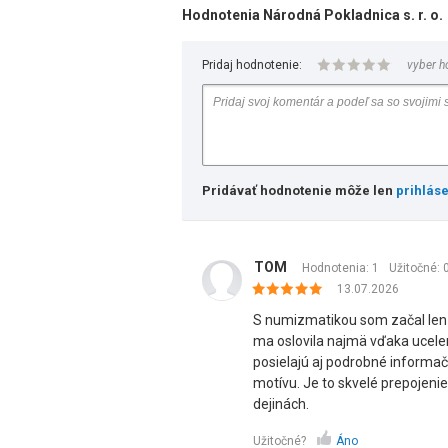
Hodnotenia Národná Pokladnica s. r. o.
Pridaj hodnotenie:
vyber h
Pridávať hodnotenie môže len
prihlás
TOM
Hodnotenia: 1
Užitočné:
13.07.2026
S numizmatikou som začal len
ma oslovila najmä vďaka ucele
posielajú aj podrobné informač
motívu. Je to skvelé prepojeni
dejinách.
Užitočné?
Áno