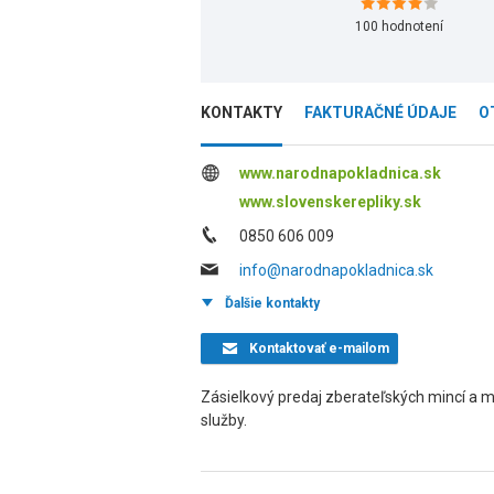
100
hodnotení
KONTAKTY
FAKTURAČNÉ ÚDAJE
O
www.narodnapokladnica.sk
www.slovenskerepliky.sk
0850 606 009
info@narodnapokladnica.sk
Ďalšie kontakty
Kontaktovať
e-mailom
Zásielkový predaj zberateľských mincí a m
služby.