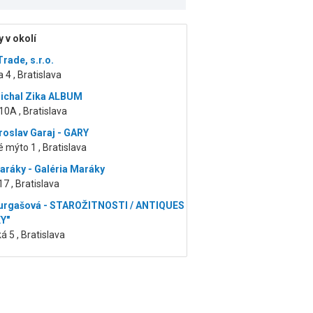
 v okolí
rade, s.r.o.
 4 , Bratislava
ichal Zika ALBUM
0A , Bratislava
roslav Garaj - GARY
 mýto 1 , Bratislava
aráky - Galéria Maráky
7 , Bratislava
urgašová - STAROŽITNOSTI / ANTIQUES
Y"
á 5 , Bratislava