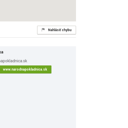
Nahlásiť chybu
ka
www.narodnapokladnica.sk