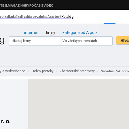
internet
firmy
kategórie od A po Z
y a veľkoobchod
Hobby potreby
Zberateľské predmety
/
/
/
Národná Pokladnica
r. o.