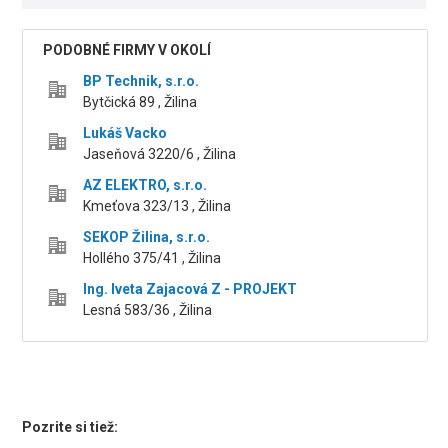
PODOBNÉ FIRMY V OKOLÍ
BP Technik, s.r.o.
Bytčická 89 , Žilina
Lukáš Vacko
Jaseňová 3220/6 , Žilina
AZ ELEKTRO, s.r.o.
Kmeťova 323/13 , Žilina
SEKOP Žilina, s.r.o.
Hollého 375/41 , Žilina
Ing. Iveta Zajacová Z - PROJEKT
Lesná 583/36 , Žilina
Pozrite si tiež: