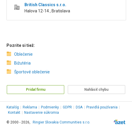
British Classics s.r.o.
Halova 12-14 , Bratislava
Pozrite si tiež:
Oblečenie
Bižutéria
Športové oblečenie
Pridať firmu
Nahlásiť chybu
Katalóg
|
Reklama
|
Podmienky
|
GDPR
|
DSA
|
Pravidlá používania
|
Kontakt
|
Nastavenie súkromia
© 2000 - 2026,
Ringier Slovakia Communities s.r.o.