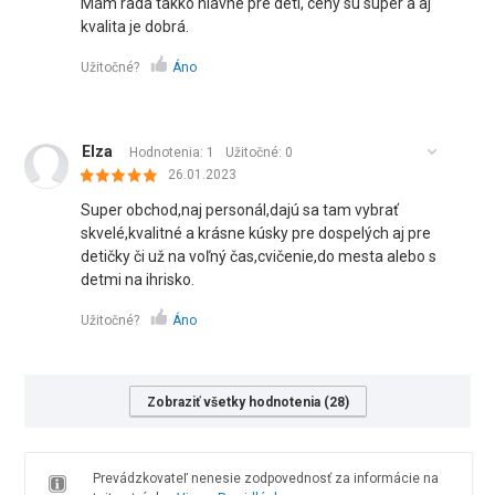
Mám rada takko hlavne pre deti, ceny sú super a aj
kvalita je dobrá.
Užitočné?
Áno
Elza
Hodnotenia: 1
Užitočné:
0
26.01.2023
Super obchod,naj personál,dajú sa tam vybrať
skvelé,kvalitné a krásne kúsky pre dospelých aj pre
detičky či už na voľný čas,cvičenie,do mesta alebo s
detmi na ihrisko.
Užitočné?
Áno
Zobraziť všetky hodnotenia (28)
Prevádzkovateľ nenesie zodpovednosť za informácie na