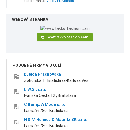
tejto stránke.
Viac v Pravidlách
WEBOVÁ STRÁNKA
www.takko-fashion.com
PODOBNÉ FIRMY V OKOLÍ
Ľubica Hrachovská
Zohorská 1 , Bratislava-Karlova Ves
L.W.S., s.r.o.
Ivánska Cesta 12 , Bratislava
C &amp; A Mode s.r.o.
Lamač 6780 , Bratislava
H & M Hennes & Mauritz SK s.r.o.
Lamač 6780 , Bratislava