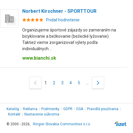
Norbert Kirschner - SPORTTOUR
Pridať hodnotenie
Organizujeme športové zájazdy so zameraním na
bicyklovanie a bežkovanie (bežecké lyžovanie).
Taktiež vieme zorganizovať výlety podľa
individuálnych ...
www.bianchi.sk
1
2
3
4
5
…
Katalóg
|
Reklama
|
Podmienky
|
GDPR
|
DSA
|
Pravidlá používania
|
Kontakt
|
Nastavenie súkromia
© 2000 - 2026,
Ringier Slovakia Communities s.r.o.