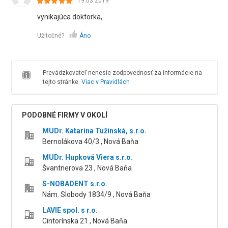
19.03.2019
vynikajúca doktorka,
Užitočné?
Áno
Prevádzkovateľ nenesie zodpovednosť za informácie na
tejto stránke.
Viac v Pravidlách
PODOBNÉ FIRMY V OKOLÍ
MUDr. Katarína Tužinská, s.r.o.
Bernolákova 40/3 , Nová Baňa
MUDr. Hupková Viera s.r.o.
Švantnerova 23 , Nová Baňa
S-NOBADENT s.r.o.
Nám. Slobody 1834/9 , Nová Baňa
LAVIE spol. s r.o.
Cintorínska 21 , Nová Baňa