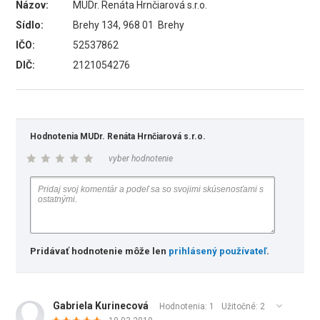
Názov:
MUDr. Renáta Hrnčiarová s.r.o.
Sídlo:
Brehy 134, 968 01 Brehy
IČO:
52537862
DIČ:
2121054276
Hodnotenia MUDr. Renáta Hrnčiarová s.r.o.
vyber hodnotenie
Pridávať hodnotenie môže len
prihlásený používateľ
.
Gabriela Kurinecová
Hodnotenia: 1
Užitočné:
2