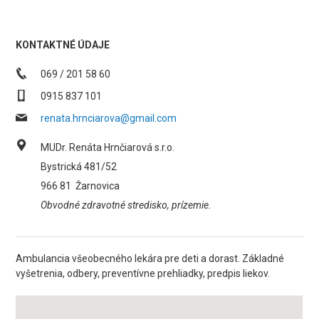
KONTAKTNÉ ÚDAJE
069 / 201 58 60
0915 837 101
renata.hrnciarova@gmail.com
MUDr. Renáta Hrnčiarová s.r.o.
Bystrická 481/52
966 81
Žarnovica
Obvodné zdravotné stredisko, prízemie.
Ambulancia všeobecného lekára pre deti a dorast. Základné
vyšetrenia, odbery, preventívne prehliadky, predpis liekov.