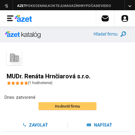
Hľadať firmu
MUDr. Renáta Hrnčiarová s.r.o.
(
1
hodnotenie
)
Dnes:
zatvorené
Hodnotiť firmu
ZAVOLAŤ
NAPÍSAŤ