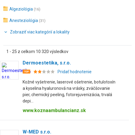
Algeziológia
(16)
Anesteziológia
(31)
Zobraziť viac kategórií a lokality
1 - 25 z celkom 10 320 výsledkov
Dermoestetika, s.r.o.
Pridať hodnotenie
Kožné vyšetrenie, laserové ošetrenie, botulotoxín
a kyselina hyaluronová na vrásky, zväčšovanie
pier, chemický peeling, fotorejuvenizácia, trvalá
depi...
www.koznaambulancianz.sk
W-MED s.r.o.