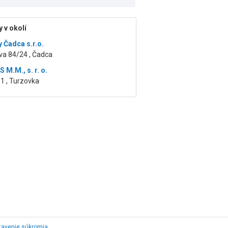
 v okolí
y Čadca s.r.o.
va 84/24 , Čadca
 M.M., s. r. o.
1 , Turzovka
tavenie súkromia