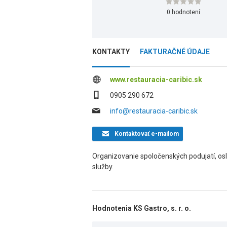
0 hodnotení
KONTAKTY
FAKTURAČNÉ ÚDAJE
www.restauracia-caribic.sk
0905 290 672
info@restauracia-caribic.sk
Kontaktovať
e-mailom
Organizovanie spoločenských podujatí, osl
služby.
Hodnotenia KS Gastro, s. r. o.