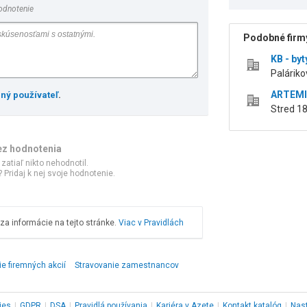
odnotenie
Podobné firmy
KB - byt
Paláriko
ARTEMIS
ený používateľ
.
Stred 18
ez hodnotenia
 zatiaľ nikto nehodnotil.
 Pridaj k nej svoje hodnotenie.
a informácie na tejto stránke.
Viac v Pravidlách
e firemných akcií
Stravovanie zamestnancov
ies
|
GDPR
|
DSA
|
Pravidlá používania
|
Kariéra v Azete
|
Kontakt
katalóg
|
Nas