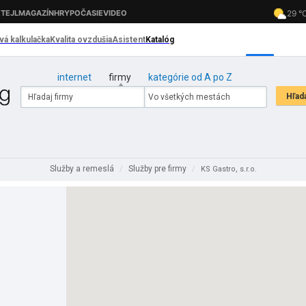
internet
firmy
kategórie od A po Z
Služby a remeslá
Služby pre firmy
/
/
KS Gastro, s.r.o.