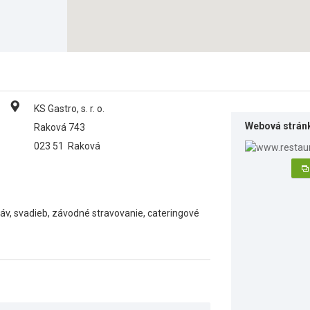
KS Gastro, s. r. o.
Webová strán
Raková 743
023 51
Raková
áv, svadieb, závodné stravovanie, cateringové