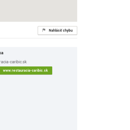
Nahlásiť chybu
ka
www.restauracia-caribic.sk