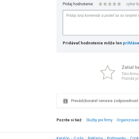
Pridaj hodnotenie:
vyber h
Pridávať hodnotenie môže len
prihlás
Zatiaľ b
Túto firmu
Poznáš ju?
Prevádzkovateľ nenesie zodpovednosť z
Pozrite si tiež:
Služby pre firmy
Organizovani
Katalóg
|
O nás
|
Reklama
|
Podmienky
|
Cook