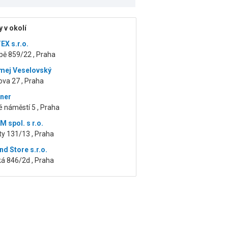
 v okolí
X s.r.o.
pě 859/22 , Praha
mej Veselovský
va 27 , Praha
ener
 náměstí 5 , Praha
 spol. s r.o.
ty 131/13 , Praha
nd Store s.r.o.
á 846/2d , Praha