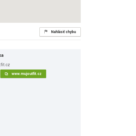
Nahlásiť chybu
ka
www.mujoutfit.cz