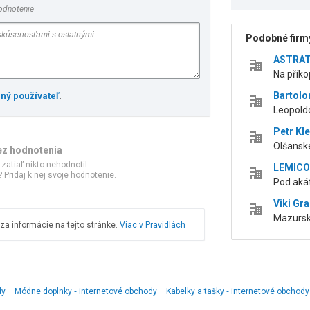
odnotenie
Podobné firmy
ASTRATE
Na příko
Bartolo
ený používateľ
.
Leopoldo
Petr Kl
Olšanské
ez hodnotenia
 zatiaľ nikto nehodnotil.
LEMICOM
 Pridaj k nej svoje hodnotenie.
Pod aká
Viki Gra
Mazursk
a informácie na tejto stránke.
Viac v Pravidlách
dy
Módne doplnky ‑ internetové obchody
Kabelky a tašky ‑ internetové obchody