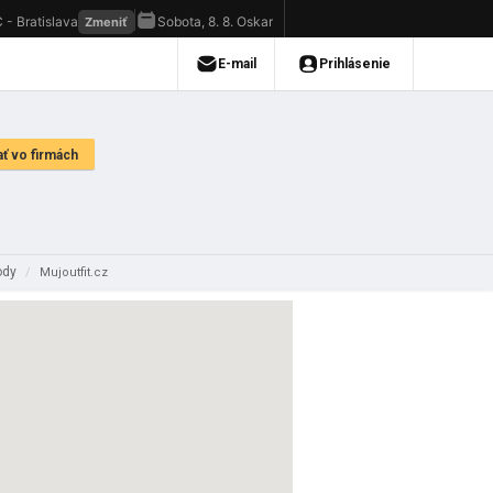
hody
/
Mujoutfit.cz