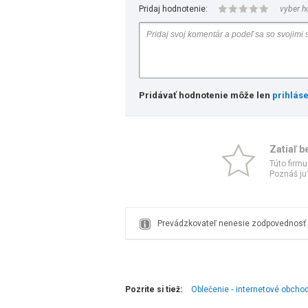
Pridaj hodnotenie:
vyber h
Pridávať hodnotenie môže len
prihlás
Zatiaľ b
Túto firmu
Poznáš ju?
Prevádzkovateľ nenesie zodpovednosť z
Pozrite si tiež:
Oblečenie ‑ internetové obcho