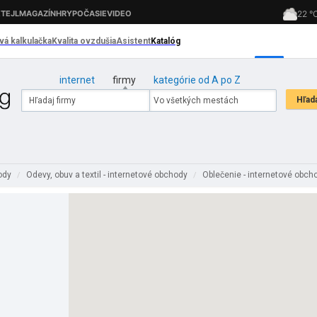
internet
firmy
kategórie od A po Z
hody
Odevy, obuv a textil - internetové obchody
Oblečenie - internetové obc
/
/