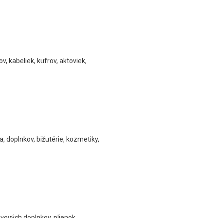
, kabeliek, kufrov, aktoviek,
, doplnkov, bižutérie, kozmetiky,
ivových doplnkov, plienok,