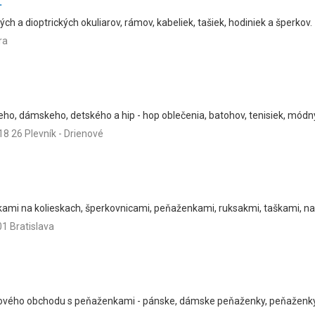
.
ch a dioptrických okuliarov, rámov, kabeliek, tašiek, hodiniek a šperkov.
ra
eho, dámskeho, detského a hip - hop oblečenia, batohov, tenisiek, módn
018 26 Plevník - Drienové
kami na kolieskach, šperkovnicami, peňaženkami, ruksakmi, taškami, n
01 Bratislava
ového obchodu s peňaženkami - pánske, dámske peňaženky, peňaženky