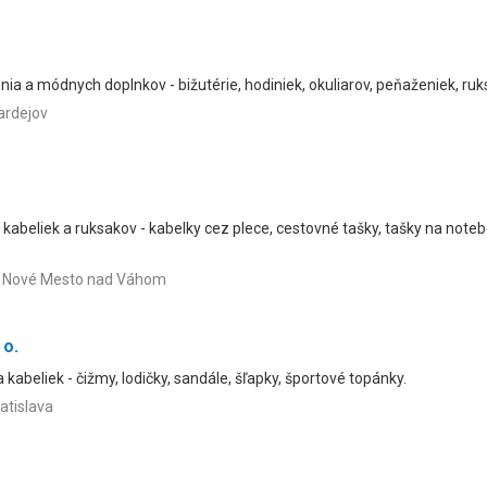
nia a módnych doplnkov - bižutérie, hodiniek, okuliarov, peňaženiek, ruk
ardejov
, kabeliek a ruksakov - kabelky cez plece, cestovné tašky, tašky na noteb
01 Nové Mesto nad Váhom
 o.
 kabeliek - čižmy, lodičky, sandále, šľapky, športové topánky.
atislava