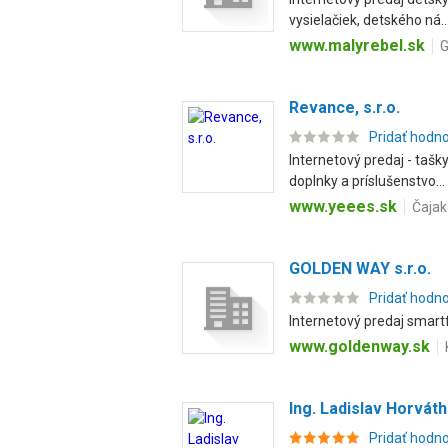
vysielačiek, detského ná..
www.malyrebel.sk
G
Revance, s.r.o.
Pridať hodn
Internetový predaj - tašk
doplnky a príslušenstvo...
www.yeees.sk
Čajak
GOLDEN WAY s.r.o.
Pridať hodn
Internetový predaj smartf
www.goldenway.sk
Ing. Ladislav Horváth
Pridať hodn