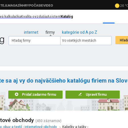
internet
firmy
kategórie od A po Z
te sa aj vy do najväčšieho katalógu firiem na Slo
Pridať zadarmo firmu
Upraviť firmu
netové obchody
(450 záznamov)
, obuv a textil - internetové obchody
Kabelky a tašky -