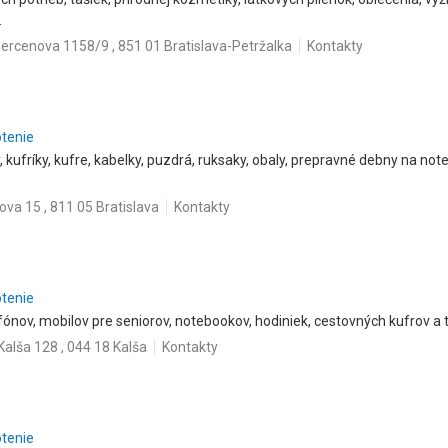
.
ercenova 1158/9 , 851 01 Bratislava-Petržalka
Kontakty
otenie
y, kufríky, kufre, kabelky, puzdrá, ruksaky, obaly, prepravné debny na n
ova 15 , 811 05 Bratislava
Kontakty
otenie
ónov, mobilov pre seniorov, notebookov, hodiniek, cestovných kufrov a t
Kalša 128 , 044 18 Kalša
Kontakty
otenie