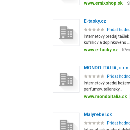
www.emixshop.sk
Š
E-tasky.cz
Pridať hodn
Internetový predaj tašiek
kufríkov a doplnkového ...
www.e-tasky.cz
Kře
MONDO ITALIA, s.r.o.
Pridať hodn
Internetový predaj kožený
parfumov, taliansky...
www.mondoitalia.sk
Malyrebel.sk
Pridať hodn
Internetový predaj detský