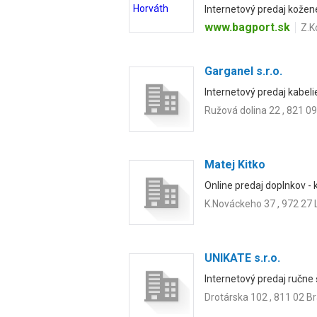
Internetový predaj kožen
www.bagport.sk
Z.K
Garganel s.r.o.
Internetový predaj kabeli
Ružová dolina 22 , 821 09
Matej Kitko
Online predaj doplnkov - 
K.Nováckeho 37 , 972 27 
UNIKATE s.r.o.
Internetový predaj ručne 
Drotárska 102 , 811 02 Br