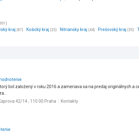
301)
vský kraj
Košický kraj
Nitriansky kraj
Prešovský kraj
(87)
(25)
(44)
(35)
 hodnotenie
ktorý bol založený v roku 2016 a zameriava sa na predaj originálnych a
a...
Kaprova 42/14 , 110 00 Praha
Kontakty
otenie