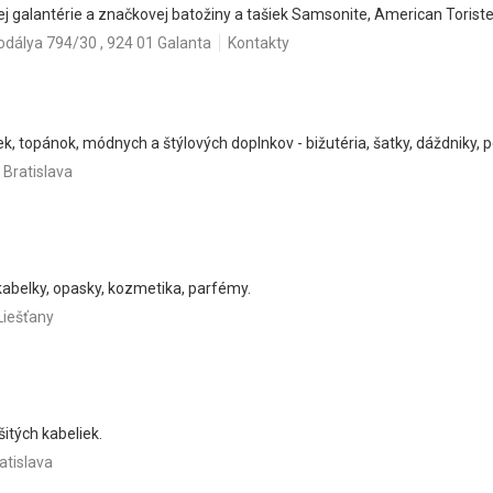
ej galantérie a značkovej batožiny a tašiek Samsonite, American Toriste
odálya 794/30 , 924 01 Galanta
Kontakty
ek, topánok, módnych a štýlových doplnkov - bižutéria, šatky, dáždniky, 
 Bratislava
kabelky, opasky, kozmetika, parfémy.
Liešťany
šitých kabeliek.
atislava