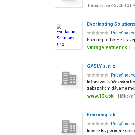
Tomášikova 46 , 080 01 
Everlasting Solutions 
Pridať hodn
Kožené produkty z prave
vintageleather.sk
L
GASLY s. r. o.
Pridať hodn
Inšpirovaní súčasnými tr
zákazníkom dávame mož
www.10k.sk
Hálkova 
Emixshop.sk
Pridať hodn
Internetový predaj - dom