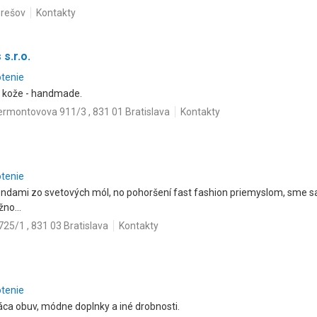
Prešov
Kontakty
s.r.o.
otenie
j kože - handmade.
ermontovova 911/3 , 831 01 Bratislava
Kontakty
otenie
endami zo svetových mól, no pohoršení fast fashion priemyslom, sme sa r
no...
725/1 , 831 03 Bratislava
Kontakty
otenie
áca obuv, módne doplnky a iné drobnosti.