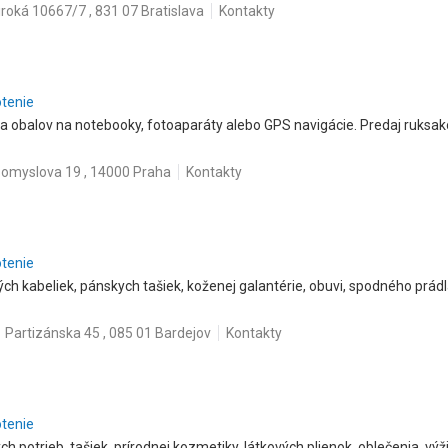
iroká 10667/7 , 831 07 Bratislava
Kontakty
otenie
 a obalov na notebooky, fotoaparáty alebo GPS navigácie. Predaj ruksakov
somyslova 19 , 14000 Praha
Kontakty
otenie
ch kabeliek, pánskych tašiek, koženej galantérie, obuvi, spodného prádla
Partizánska 45 , 085 01 Bardejov
Kontakty
otenie
ch potrieb, tašiek, prírodnej kozmetiky, látkových plienok, oblečenia, výž