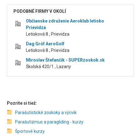
PODOBNÉ FIRMY V OKOLÍ
Občianske združenie Aeroklub letisko
Prievidza
Letisková 8 , Prievidza
Dag Gróf AeroGolf
Letisková 8 , Prievidza
Miroslav Štefančík - SUPERzoskok.sk
Školská 420/1 , Lazany
Pozrite si tiež:
Parašutistické zoskoky a výcvik
Parašutizmus a paragliding ‑ kurzy
Športové kurzy