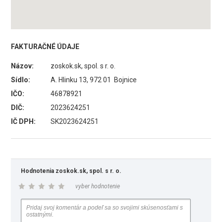
FAKTURAČNÉ ÚDAJE
Názov:
zoskok.sk, spol. s r. o.
Sídlo:
A. Hlinku 13, 972 01 Bojnice
IČO:
46878921
DIČ:
2023624251
IČ DPH:
SK2023624251
Hodnotenia zoskok.sk, spol. s r. o.
vyber hodnotenie