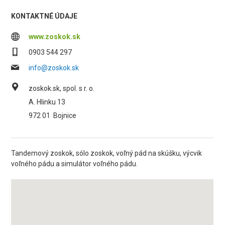
KONTAKTNÉ ÚDAJE
www.zoskok.sk
0903 544 297
info@zoskok.sk
zoskok.sk, spol. s r. o.
A. Hlinku 13
972 01
Bojnice
Tandemový zoskok, sólo zoskok, voľný pád na skúšku, výcvik
voľného pádu a simulátor voľného pádu.