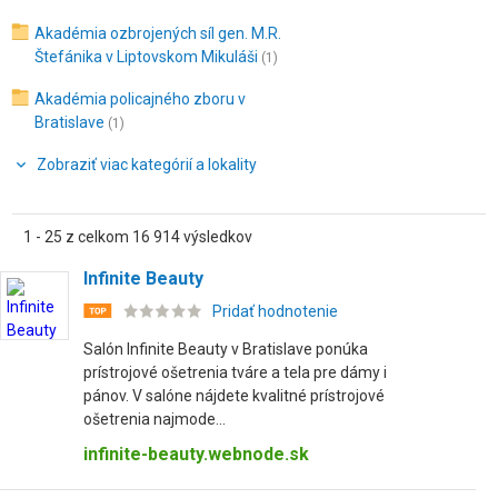
Akadémia ozbrojených síl gen. M.R.
Štefánika v Liptovskom Mikuláši
(1)
Akadémia policajného zboru v
Bratislave
(1)
Zobraziť viac kategórií a lokality
1 - 25 z celkom 16 914 výsledkov
Infinite Beauty
Pridať hodnotenie
Salón Infinite Beauty v Bratislave ponúka
prístrojové ošetrenia tváre a tela pre dámy i
pánov. V salóne nájdete kvalitné prístrojové
ošetrenia najmode...
infinite-beauty.webnode.sk