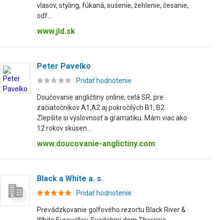
vlasov, styling, fúkaná, sušenie, žehlenie, česanie,
odf...
www.jld.sk
Peter Pavelko
Pridať hodnotenie
Doučovanie angličtiny online, celá SR, pre
začiatočníkov A1,A2 aj pokročilých B1, B2.
Zlepšite si výslovnosť a gramatiku. Mám viac ako
12 rokov skúsen...
www.doucovanie-anglictiny.com
Black a White a. s.
Pridať hodnotenie
Prevádzkovanie golfového rezortu Black River &