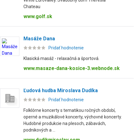
White Eurovalley. Svadobný dom Theresia
Chateau
www.golf.sk
Masáže Dana
Pridať hodnotenie
Klasická masáž - relaxačná a športová.
www.masaze-dana-kosice-3.webnode.sk
Ľudová hudba Miroslava Dudíka
Pridať hodnotenie
Folklórne koncerty s tematikou ročných období,
operné a muzikálové koncerty, výchovné koncerty.
Hudobné produkcie na plesoch, zábavách,
podnikových a ...
www.dudikmiroslav.com