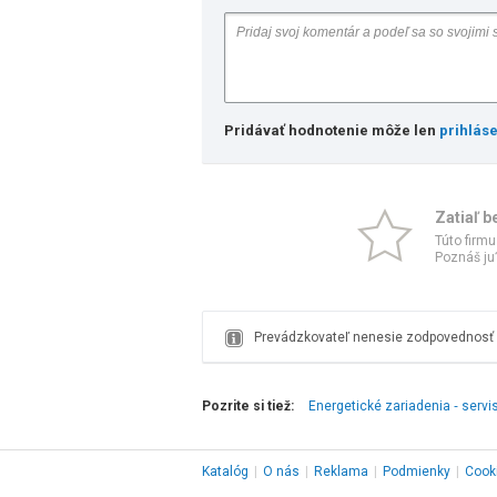
Pridávať hodnotenie môže len
prihlás
Zatiaľ b
Túto firmu
Poznáš ju?
Prevádzkovateľ nenesie zodpovednosť z
Pozrite si tiež:
Energetické zariadenia ‑ servi
Katalóg
|
O nás
|
Reklama
|
Podmienky
|
Cook