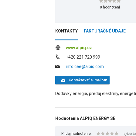
0 hodnotení
KONTAKTY
FAKTURAČNÉ ÚDAJE
www.alpiq.cz
+420 221 720 999
info.cee@alpiq.com
Kontaktovať
e-mailom
Dodávky energie, predaj elektriny, energeti
Hodnotenia ALPIQ ENERGY SE
Pridaj hodnotenie:
vyber h