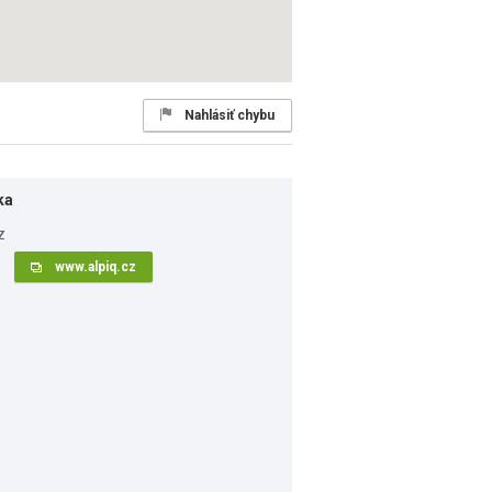
Nahlásiť chybu
ka
www.alpiq.cz