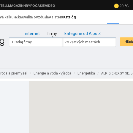
internet
firmy
kategórie od A po Z
roba a priemysel
Energie a voda - výroba
Energetika
/
/
/
ALPIQ ENERGY SE, o.