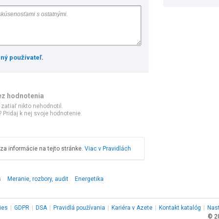
ený používateľ
.
ez hodnotenia
 zatiaľ nikto nehodnotil.
 Pridaj k nej svoje hodnotenie.
a informácie na tejto stránke.
Viac v Pravidlách
s
Meranie, rozbory, audit
Energetika
ies
|
GDPR
|
DSA
|
Pravidlá používania
|
Kariéra v Azete
|
Kontakt
katalóg
|
Nas
© 2