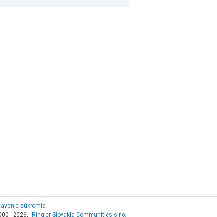
tavenie súkromia
000 - 2026,
Ringier Slovakia Communities s.r.o.