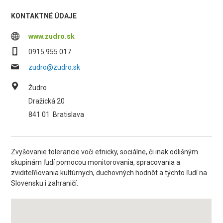
KONTAKTNÉ ÚDAJE
www.zudro.sk
0915 955 017
zudro@zudro.sk
Žudro
Dražická 20
841 01
Bratislava
Zvyšovanie tolerancie voči etnicky, sociálne, či inak odlišným
skupinám ľudí pomocou monitorovania, spracovania a
zviditeľňovania kultúrnych, duchovných hodnôt a týchto ľudí na
Slovensku i zahraničí.