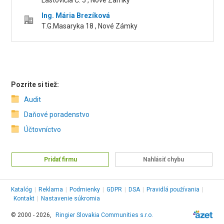
Lastovičia Č. 5 , Nové Zámky
Ing. Mária Brezíková
T.G.Masaryka 18 , Nové Zámky
Pozrite si tiež:
Audit
Daňové poradenstvo
Účtovníctvo
Pridať firmu
Nahlásiť chybu
Katalóg
|
Reklama
|
Podmienky
|
GDPR
|
DSA
|
Pravidlá používania
|
Kontakt
|
Nastavenie súkromia
© 2000 - 2026,
Ringier Slovakia Communities s.r.o.